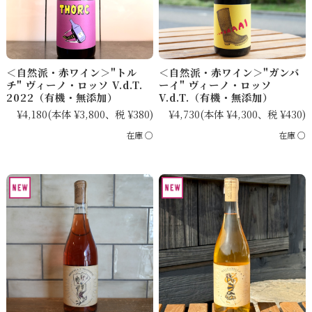
＜自然派・赤ワイン＞"トル
＜自然派・赤ワイン＞"ガンバ
チ" ヴィーノ・ロッソ V.d.T.
ーイ" ヴィーノ・ロッソ
2022（有機・無添加）
V.d.T.（有機・無添加）
¥4,180
(本体 ¥3,800、税 ¥380)
¥4,730
(本体 ¥4,300、税 ¥430)
在庫 ○
在庫 ○