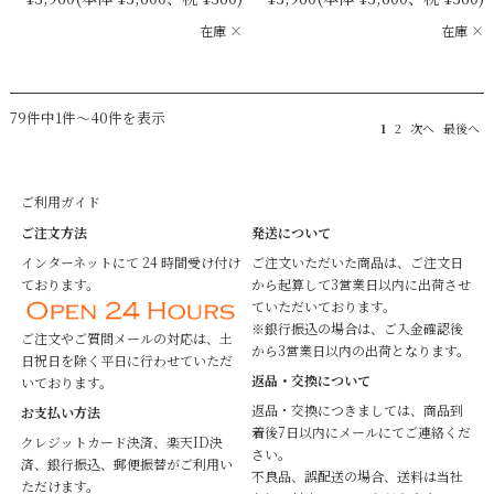
在庫 ×
在庫 ×
79件中1件～40件を表示
1
2
次へ
最後へ
ご利用ガイド
ご注文方法
発送について
インターネットにて 24 時間受け付け
ご注文いただいた商品は、ご注文日
ております。
から起算して3営業日以内に出荷させ
ていただいております。
※銀行振込の場合は、ご入金確認後
ご注文やご質問メールの対応は、土
から3営業日以内の出荷となります。
日祝日を除く平日に行わせていただ
返品・交換について
いております。
返品・交換につきましては、商品到
お支払い方法
着後7日以内にメールにてご連絡くだ
クレジットカード決済、楽天ID決
さい。
済、銀行振込、郵便振替がご利用い
不良品、誤配送の場合、送料は当社
ただけます。