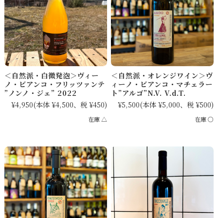
＜自然派・白微発泡＞ヴィー
＜自然派・オレンジワイン＞ヴ
ノ・ビアンコ・フリッツァンテ
ィーノ・ビアンコ・マチェラー
”ノンノ・ジェ” 2022
ト”アルゴ”N.V. V.d.T.
¥4,950
(本体 ¥4,500、税 ¥450)
¥5,500
(本体 ¥5,000、税 ¥500)
在庫 △
在庫 ○