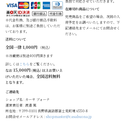
負担で対応させていただきます。
在庫切れ商品について
完売商品をご希望の場合、次回の入
※代金引換、及び銀行振込手数料
荷予定をお調べいたしますので、下
は、お客様に別途ご負担していただ
記連絡先までメールにてお問合せく
いております。
ださい。
送料について
全国一律 1,000円
（税込）
※冷蔵便は別途400円頂きます
詳しくは
こちら
をご覧ください。
15,000円
なお
(税込) 以上お買い上
全国送料無料
げいただいた場合、
となります。
ご連絡先
ショップ名 : カーサ ブォーナ
運営責任者 : 渡邉 篤
所在地 : 〒399-0101 長野県諏訪郡富士見町境 6550-8
お問合せメールアドレス :
shopmaster@casabuona.jp