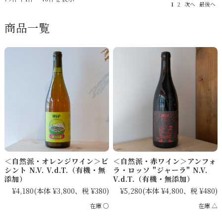
1
2
次へ
最後へ
商品一覧
＜自然派・オレンジワイン＞ビ
＜自然派・赤ワイン＞アンフォ
シント N.V. V.d.T.（有機・無
ラ・ロッソ "ジャーラ" N.V.
添加）
V.d.T.（有機・無添加）
¥4,180
(本体 ¥3,800、税 ¥380)
¥5,280
(本体 ¥4,800、税 ¥480)
在庫 ○
在庫 △