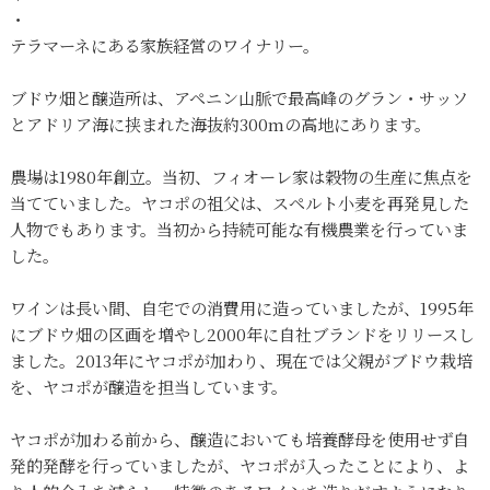
・
テラマーネにある家族経営のワイナリー。
ブドウ畑と醸造所は、アペニン山脈で最高峰のグラン・サッソ
とアドリア海に挟まれた海抜約300mの高地にあります。
農場は1980年創立。当初、フィオーレ家は穀物の生産に焦点を
当てていました。ヤコポの祖父は、スペルト小麦を再発見した
人物でもあります。当初から持続可能な有機農業を行っていま
した。
ワインは長い間、自宅での消費用に造っていましたが、1995年
にブドウ畑の区画を増やし2000年に自社ブランドをリリースし
ました。2013年にヤコポが加わり、現在では父親がブドウ栽培
を、ヤコポが醸造を担当しています。
ヤコポが加わる前から、醸造においても培養酵母を使用せず自
発的発酵を行っていましたが、ヤコポが入ったことにより、よ