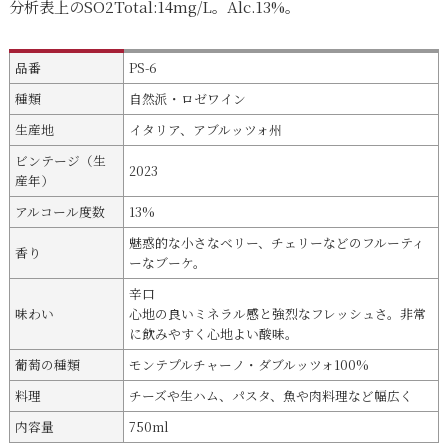
分析表上のSO2Total:14mg/L。Alc.13%。
品番
PS-6
種類
自然派・ロゼワイン
生産地
イタリア、アブルッツォ州
ビンテージ（生
2023
産年）
アルコール度数
13%
魅惑的な小さなベリー、チェリーなどのフルーティ
香り
ーなブーケ。
辛口
味わい
心地の良いミネラル感と強烈なフレッシュさ。非常
に飲みやすく心地よい酸味。
葡萄の種類
モンテプルチャーノ・ダブルッツォ100%
料理
チーズや生ハム、パスタ、魚や肉料理など幅広く
内容量
750ml