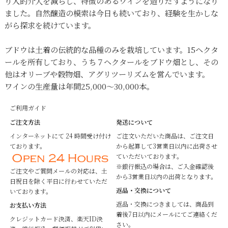
り人的介入を減らし、特徴のあるワインを造りだすようになり
ました。自然醸造の模索は今日も続いており、経験を生かしな
がら探求を続けています。
ブドウは土着の伝統的な品種のみを栽培しています。15ヘクタ
ールを所有しており、うち７ヘクタールをブドウ畑とし、その
他はオリーブや穀物畑、アグリツーリズムを営んでいます。
ワインの生産量は年間25,000～30,000本。
ご利用ガイド
ご注文方法
発送について
インターネットにて 24 時間受け付け
ご注文いただいた商品は、ご注文日
ております。
から起算して3営業日以内に出荷させ
ていただいております。
※銀行振込の場合は、ご入金確認後
ご注文やご質問メールの対応は、土
から3営業日以内の出荷となります。
日祝日を除く平日に行わせていただ
返品・交換について
いております。
返品・交換につきましては、商品到
お支払い方法
着後7日以内にメールにてご連絡くだ
クレジットカード決済、楽天ID決
さい。