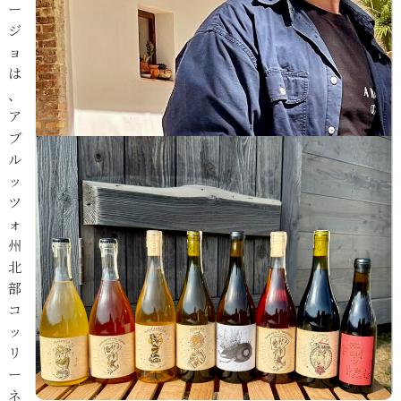
ー
ジ
ョ
は
、
ア
ブ
ル
ッ
ツ
ォ
州
北
部
コ
ッ
リ
ー
ネ