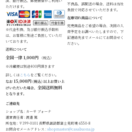
済、銀行振込、郵便振替がご利用い
不良品、誤配送の場合、送料は当社
ただけます。
負担で対応させていただきます。
在庫切れ商品について
完売商品をご希望の場合、次回の入
※代金引換、及び銀行振込手数料
荷予定をお調べいたしますので、下
は、お客様に別途ご負担していただ
記連絡先までメールにてお問合せく
いております。
ださい。
送料について
全国一律 1,000円
（税込）
※冷蔵便は別途400円頂きます
詳しくは
こちら
をご覧ください。
15,000円
なお
(税込) 以上お買い上
全国送料無料
げいただいた場合、
となります。
ご連絡先
ショップ名 : カーサ ブォーナ
運営責任者 : 渡邉 篤
所在地 : 〒399-0101 長野県諏訪郡富士見町境 6550-8
お問合せメールアドレス :
shopmaster@casabuona.jp