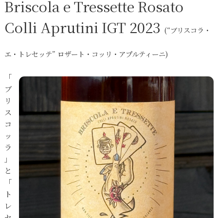
Briscola e Tressette Rosato
Colli Aprutini IGT 2023
(“ブリスコラ・
エ・トレセッテ” ロザート・コッリ・アプルティーニ)
「
ブ
リ
ス
コ
ッ
ラ
」
と
「
ト
レ
セ