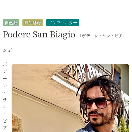
自然派
野生酵母
ノンフィルター
Podere San Biagio
（ポデーレ・サン・ビアー
ジョ）
ポ
デ
ー
レ
・
サ
ン
・
ビ
ア