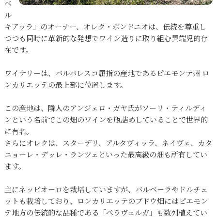
ベ
ル
キアッラ」のオーナー、オレク・ボンドニオは、伝統を尊重し
つつも同時に革新的な発想でワイン造りに取り組む異端児的存
在です。
ワイナリーは、バルバレスコ屈指の産地であるピエモンテ州 ロ
ンカリエッテの最上部に位置します。
この産地は、隣人のアンジェロ・ガヤ氏がソーリ・ティルディ
ンという名前でこの畑のワインを瓶詰めしていることで世界的
に有名。
さらにオレクは、スターデリ、アルタヴィッラ、ネイヴェ、カタ
ニョーレ・デッレ・ランツェといった最高級の畑も所有してい
ます。
主にネッビオーロを栽培していますが、バルベーラやドルチェ
ットも栽培しており、ロンカリエッテのブドウ畑にはピエモン
テ地方の伝統的な品種である「ペラヴェルガ」も数列植えてい