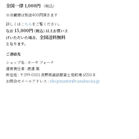
全国一律 1,000円
（税込）
※冷蔵便は別途400円頂きます
詳しくは
こちら
をご覧ください。
15,000円
なお
(税込) 以上お買い上
全国送料無料
げいただいた場合、
となります。
ご連絡先
ショップ名 : カーサ ブォーナ
運営責任者 : 渡邉 篤
所在地 : 〒399-0101 長野県諏訪郡富士見町境 6550-8
お問合せメールアドレス :
shopmaster@casabuona.jp