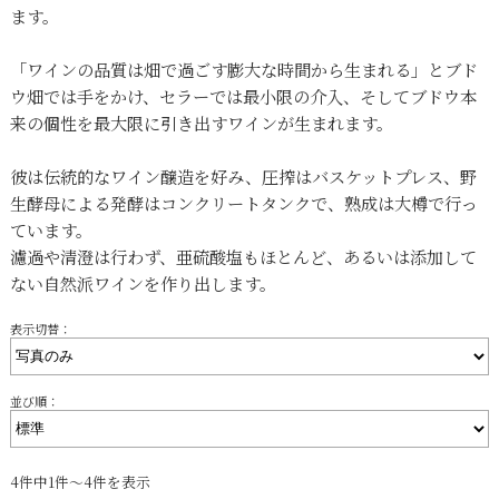
ます。
「ワインの品質は畑で過ごす膨大な時間から生まれる」とブド
ウ畑では手をかけ、セラーでは最小限の介入、そしてブドウ本
来の個性を最大限に引き出すワインが生まれます。
彼は伝統的なワイン醸造を好み、圧搾はバスケットプレス、野
生酵母による発酵はコンクリートタンクで、熟成は大樽で行っ
ています。
濾過や清澄は行わず、亜硫酸塩もほとんど、あるいは添加して
ない自然派ワインを作り出します。
表示切替：
並び順：
4件中1件～4件を表示