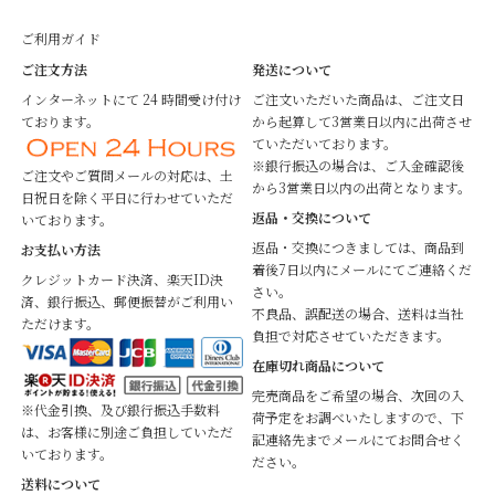
ご利用ガイド
ご注文方法
発送について
インターネットにて 24 時間受け付け
ご注文いただいた商品は、ご注文日
ております。
から起算して3営業日以内に出荷させ
ていただいております。
※銀行振込の場合は、ご入金確認後
ご注文やご質問メールの対応は、土
から3営業日以内の出荷となります。
日祝日を除く平日に行わせていただ
返品・交換について
いております。
返品・交換につきましては、商品到
お支払い方法
着後7日以内にメールにてご連絡くだ
クレジットカード決済、楽天ID決
さい。
済、銀行振込、郵便振替がご利用い
不良品、誤配送の場合、送料は当社
ただけます。
負担で対応させていただきます。
在庫切れ商品について
完売商品をご希望の場合、次回の入
※代金引換、及び銀行振込手数料
荷予定をお調べいたしますので、下
は、お客様に別途ご負担していただ
記連絡先までメールにてお問合せく
いております。
ださい。
送料について