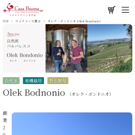
TOP
ワイナリーで選ぶ
オレク・ボンドニオ (Olek Bondonio)
自然派
有機栽培
野生酵母
Olek Bodnonio
（オレク・ボンドニオ）
創
業
2
0