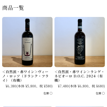
商品一覧
＜自然派・赤ワイン＞ヴィー
＜自然派・赤ワイン＞ランゲ・
ノ・ロッソ（ドランク・フラ
ネビオーロ D.O.C. 2024（有
イ）（有機）
機）
¥6,380
(本体 ¥5,800、税 ¥580)
¥7,480
(本体 ¥6,800、税 ¥680)
在庫 ○
在庫 ○