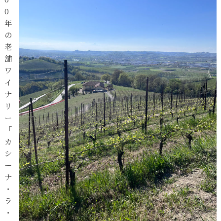
0
年
の
老
舗
ワ
イ
ナ
リ
ー
「
カ
シ
ー
ナ
・
ラ
・