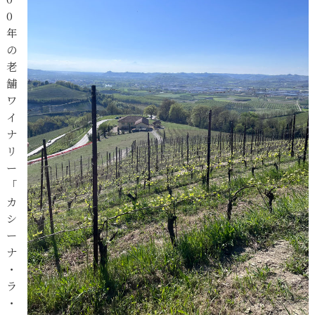
0
年
の
老
舗
ワ
イ
ナ
リ
ー
「
カ
シ
ー
ナ
・
ラ
・