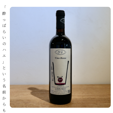
「
酔
っ
ぱ
ら
い
の
ハ
エ
」
と
い
う
名
前
か
ら
も