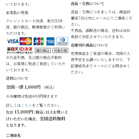
返品・交換について
いております。
返品・交換につきましては、商品到
お支払い方法
着後7日以内にメールにてご連絡くだ
クレジットカード決済、楽天ID決
さい。
済、銀行振込、郵便振替がご利用い
不良品、誤配送の場合、送料は当社
ただけます。
負担で対応させていただきます。
在庫切れ商品について
完売商品をご希望の場合、次回の入
※代金引換、及び銀行振込手数料
荷予定をお調べいたしますので、下
は、お客様に別途ご負担していただ
記連絡先までメールにてお問合せく
いております。
ださい。
送料について
全国一律 1,000円
（税込）
※冷蔵便は別途400円頂きます
詳しくは
こちら
をご覧ください。
15,000円
なお
(税込) 以上お買い上
全国送料無料
げいただいた場合、
となります。
ご連絡先