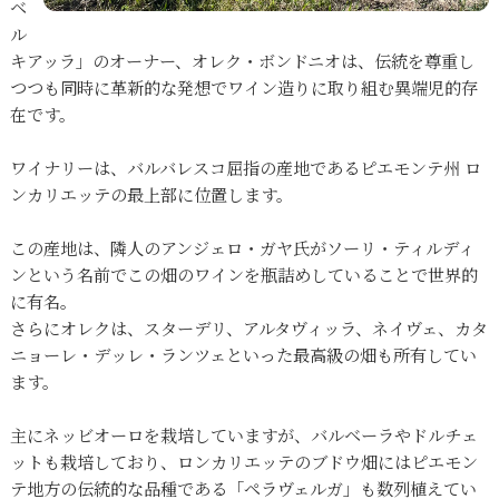
ベ
ル
キアッラ」のオーナー、オレク・ボンドニオは、伝統を尊重し
つつも同時に革新的な発想でワイン造りに取り組む異端児的存
在です。
ワイナリーは、バルバレスコ屈指の産地であるピエモンテ州 ロ
ンカリエッテの最上部に位置します。
この産地は、隣人のアンジェロ・ガヤ氏がソーリ・ティルディ
ンという名前でこの畑のワインを瓶詰めしていることで世界的
に有名。
さらにオレクは、スターデリ、アルタヴィッラ、ネイヴェ、カタ
ニョーレ・デッレ・ランツェといった最高級の畑も所有してい
ます。
主にネッビオーロを栽培していますが、バルベーラやドルチェ
ットも栽培しており、ロンカリエッテのブドウ畑にはピエモン
テ地方の伝統的な品種である「ペラヴェルガ」も数列植えてい