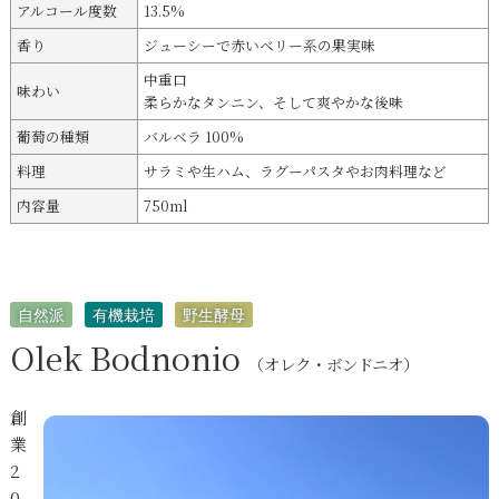
アルコール度数
13.5%
香り
ジューシーで赤いベリー系の果実味
中重口
味わい
柔らかなタンニン、そして爽やかな後味
葡萄の種類
バルベラ 100%
料理
サラミや生ハム、ラグーパスタやお肉料理など
内容量
750ml
自然派
有機栽培
野生酵母
Olek Bodnonio
（オレク・ボンドニオ）
創
業
2
0