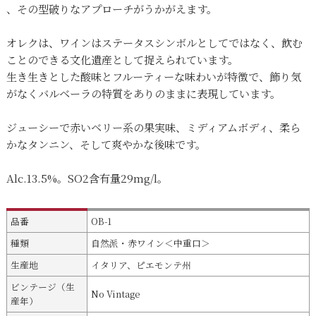
、その型破りなアプローチがうかがえます。
オレクは、ワインはステータスシンボルとしてではなく、飲む
ことのできる文化遺産として捉えられています。
生き生きとした酸味とフルーティーな味わいが特徴で、飾り気
がなくバルベーラの特質をありのままに表現しています。
ジューシーで赤いベリー系の果実味、ミディアムボディ、柔ら
かなタンニン、そして爽やかな後味です。
Alc.13.5%。SO2含有量29mg/l。
品番
OB-1
種類
自然派・赤ワイン＜中重口＞
生産地
イタリア、ピエモンテ州
ビンテージ（生
No Vintage
産年）