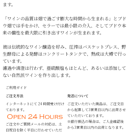
ます。
「ワインの品質は畑で過ごす膨大な時間から生まれる」とブド
ウ畑では手をかけ、セラーでは最小限の介入、そしてブドウ本
来の個性を最大限に引き出すワインが生まれます。
彼は伝統的なワイン醸造を好み、圧搾はバスケットプレス、野
生酵母による発酵はコンクリートタンクで、熟成は大樽で行っ
ています。
濾過や清澄は行わず、亜硫酸塩もほとんど、あるいは添加して
ない自然派ワインを作り出します。
ご利用ガイド
ご注文方法
発送について
インターネットにて 24 時間受け付け
ご注文いただいた商品は、ご注文日
ております。
から起算して3営業日以内に出荷させ
ていただいております。
※銀行振込の場合は、ご入金確認後
ご注文やご質問メールの対応は、土
から3営業日以内の出荷となります。
日祝日を除く平日に行わせていただ