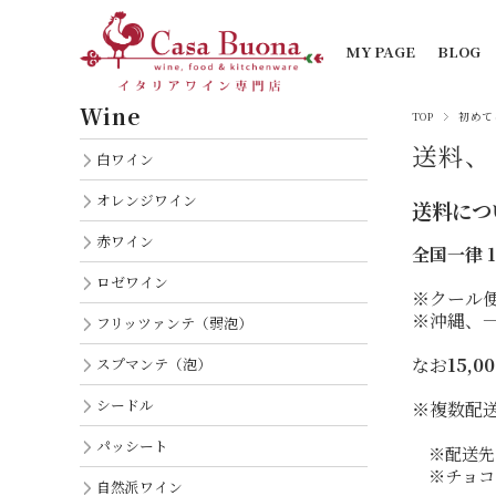
MY PAGE
BLOG
Wine
TOP
初めて
送料、
白ワイン
オレンジワイン
送料につ
赤ワイン
全国一律 1
ロゼワイン
※クール便
※沖縄、
フリッツァンテ（弱泡）
なお
15,
スプマンテ（泡）
シードル
※複数配
パッシート
※配送先
※チョコ
自然派ワイン