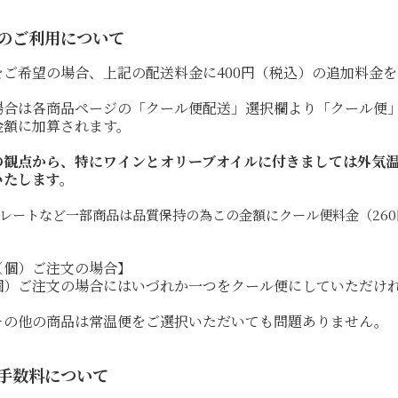
パッシート
のご利用について
自然派ワイン
をご希望の場合、上記の配送料金に400円（税込）の追加料金
無添加ワイン
場合は各商品ページの「クール便配送」選択欄より「クール便
生産者一覧
金額に加算されます。
の観点から、特にワインとオリーブオイルに付きましては外気
いたします。
レートなど一部商品は品質保持の為この金額にクール便料金（26
（個）ご注文の場合】
個）ご注文の場合にはいづれか一つをクール便にしていただけ
。
その他の商品は常温便をご選択いただいても問題ありません。
手数料について