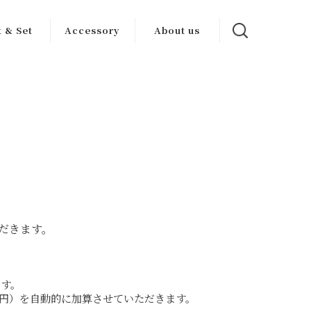
t & Set
Accessory
About us
ンセット
ワイン グッズ
カーサブォーナ
について
トセット
その他
生産者一覧
だきます。
ます。
0円）を自動的に加算させていただきます。