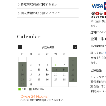
特定商取引法に関する表示
個人情報の取り扱いについて
※代金引換
ます。
送料につい
全国一律 1
※冷蔵便は
2026/08
詳しくは
こ
日
月
火
水
木
金
土
15,0
なお
1
ます。
2
3
4
5
6
7
8
9
10
11
12
13
14
15
ご連絡先
16
17
18
19
20
21
22
ショップ名 
23
24
25
26
27
28
29
運営責任者 :
30
31
所在地 : 〒
今日
出荷お休み
■
■
お問合せメー
ご注文は毎日24時間受け付けております。