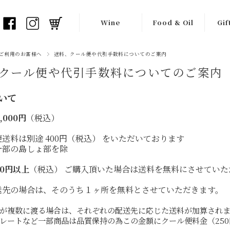
Wine
Food & Oil
Gif
白ワイン
オリーブオイル
ワイ
ご利用のお客様へ
送料、クール便や代引手数料についてのご案内
クール便や代引手数料についてのご案内
オレンジワイン
バルサミコ酢
ギフ
赤ワイン
瓶詰め食材
いて
,000円
（税込）
ロゼワイン
チョコレート
送料は別途 400円（税込） をいただいております
フリッツァンテ
生産者一覧
一部の島しょ部を除
（弱泡）
000円以上
（税込） ご購入頂いた場合は送料を無料にさせていた
スプマンテ
（泡）
送先の場合は、そのうち１ヶ所を無料とさせていただきます。
シードル
が複数に渡る場合は、それぞれの配送先に応じた送料が加算され
レートなど一部商品は品質保持の為この金額にクール便料金（25