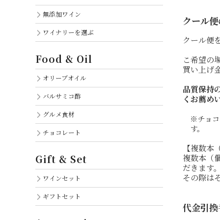
無添加ワイン
クール便
ワイナリーを選ぶ
クール便
Food & Oil
こ希望の
買い上げ
オリーブオイル
品質保持
バルサミコ酢
くお薦め
グルメ食材
※チョコ
す。
チョコレート
【複数本
Gift & Set
複数本（
だきます
その際は
ワインセット
ギフトセット
代金引換