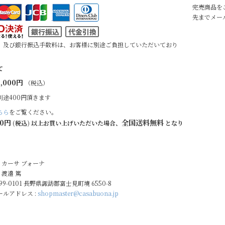
完売商品を
先までメー
、及び銀行振込手数料は、お客様に別途ご負担していただいており
て
,000円
（税込）
別途400円頂きます
ちら
をご覧ください。
00円
全国送料無料
(税込) 以上お買い上げいただいた場合、
となり
: カーサ ブォーナ
 渡邉 篤
399-0101 長野県諏訪郡富士見町境 6550-8
ルアドレス :
shopmaster@casabuona.jp