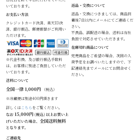
返品・交換について
いております。
返品・交換につきましては、商品到
お支払い方法
着後7日以内にメールにてご連絡くだ
クレジットカード決済、楽天ID決
さい。
済、銀行振込、郵便振替がご利用い
不良品、誤配送の場合、送料は当社
ただけます。
負担で対応させていただきます。
在庫切れ商品について
完売商品をご希望の場合、次回の入
※代金引換、及び銀行振込手数料
荷予定をお調べいたしますので、下
は、お客様に別途ご負担していただ
記連絡先までメールにてお問合せく
いております。
ださい。
送料について
全国一律 1,000円
（税込）
※冷蔵便は別途400円頂きます
詳しくは
こちら
をご覧ください。
15,000円
なお
(税込) 以上お買い上
全国送料無料
げいただいた場合、
となります。
ご連絡先