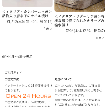
＜イタリア・カンパーニャ州＞
詰物入り唐辛子のオイル漬け
＜イタリア・リグーリア州＞有
機栽培で育てられたオリーブの
¥1,512
(本体 ¥1,400、税 ¥112)
塩水漬け
在庫 ×
¥906
(本体 ¥839、税 ¥67)
在庫 ×
6件中1件～6件を表示
ご利用ガイド
ご注文方法
発送について
インターネットにて 24 時間受け付け
ご注文いただいた商品は、ご注文日
ております。
から起算して3営業日以内に出荷させ
ていただいております。
※銀行振込の場合は、ご入金確認後
ご注文やご質問メールの対応は、土
から3営業日以内の出荷となります。
日祝日を除く平日に行わせていただ