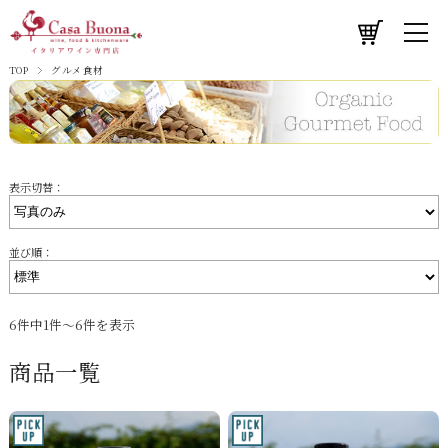
TOP
グルメ食材
表示切替：
並び順：
6件中1件～6件を表示
商品一覧