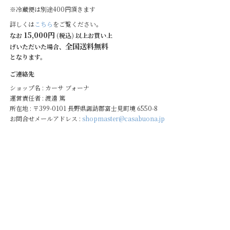
※冷蔵便は別途400円頂きます
詳しくは
こちら
をご覧ください。
15,000円
なお
(税込) 以上お買い上
全国送料無料
げいただいた場合、
となります。
ご連絡先
ショップ名 : カーサ ブォーナ
運営責任者 : 渡邉 篤
所在地 : 〒399-0101 長野県諏訪郡富士見町境 6550-8
お問合せメールアドレス :
shopmaster@casabuona.jp