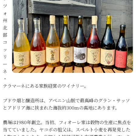
ツ
ォ
州
北
部
コ
ッ
リ
ー
ネ
・
テラマーネにある家族経営のワイナリー。
ブドウ畑と醸造所は、アペニン山脈で最高峰のグラン・サッソ
とアドリア海に挟まれた海抜約300mの高地にあります。
農場は1980年創立。当初、フィオーレ家は穀物の生産に焦点を
当てていました。ヤコポの祖父は、スペルト小麦を再発見した