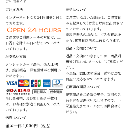
ご利用ガイド
ご注文方法
発送について
インターネットにて 24 時間受け付け
ご注文いただいた商品は、ご注文日
ております。
から起算して3営業日以内に出荷させ
ていただいております。
※銀行振込の場合は、ご入金確認後
ご注文やご質問メールの対応は、土
から3営業日以内の出荷となります。
日祝日を除く平日に行わせていただ
返品・交換について
いております。
返品・交換につきましては、商品到
お支払い方法
着後7日以内にメールにてご連絡くだ
クレジットカード決済、楽天ID決
さい。
済、銀行振込、郵便振替がご利用い
不良品、誤配送の場合、送料は当社
ただけます。
負担で対応させていただきます。
在庫切れ商品について
完売商品をご希望の場合、次回の入
※代金引換、及び銀行振込手数料
荷予定をお調べいたしますので、下
は、お客様に別途ご負担していただ
記連絡先までメールにてお問合せく
いております。
ださい。
送料について
全国一律 1,000円
（税込）