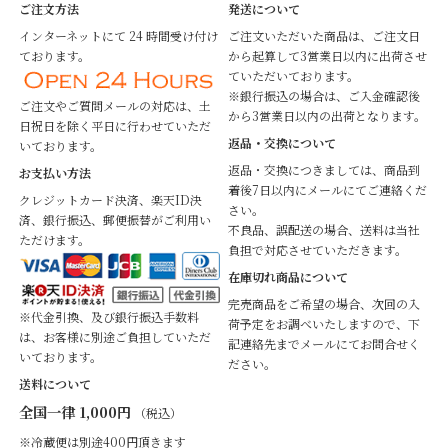
ご注文方法
発送について
インターネットにて 24 時間受け付け
ご注文いただいた商品は、ご注文日
ております。
から起算して3営業日以内に出荷させ
ていただいております。
※銀行振込の場合は、ご入金確認後
ご注文やご質問メールの対応は、土
から3営業日以内の出荷となります。
日祝日を除く平日に行わせていただ
返品・交換について
いております。
返品・交換につきましては、商品到
お支払い方法
着後7日以内にメールにてご連絡くだ
クレジットカード決済、楽天ID決
さい。
済、銀行振込、郵便振替がご利用い
不良品、誤配送の場合、送料は当社
ただけます。
負担で対応させていただきます。
在庫切れ商品について
完売商品をご希望の場合、次回の入
※代金引換、及び銀行振込手数料
荷予定をお調べいたしますので、下
は、お客様に別途ご負担していただ
記連絡先までメールにてお問合せく
いております。
ださい。
送料について
全国一律 1,000円
（税込）
※冷蔵便は別途400円頂きます