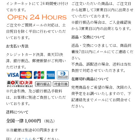
インターネットにて 24 時間受け付け
ご注文いただいた商品は、ご注文日
ております。
から起算して3営業日以内に出荷させ
ていただいております。
※銀行振込の場合は、ご入金確認後
ご注文やご質問メールの対応は、土
から3営業日以内の出荷となります。
日祝日を除く平日に行わせていただ
返品・交換について
いております。
返品・交換につきましては、商品到
お支払い方法
着後7日以内にメールにてご連絡くだ
クレジットカード決済、楽天ID決
さい。
済、銀行振込、郵便振替がご利用い
不良品、誤配送の場合、送料は当社
ただけます。
負担で対応させていただきます。
在庫切れ商品について
完売商品をご希望の場合、次回の入
※代金引換、及び銀行振込手数料
荷予定をお調べいたしますので、下
は、お客様に別途ご負担していただ
記連絡先までメールにてお問合せく
いております。
ださい。
送料について
全国一律 1,000円
（税込）
※冷蔵便は別途400円頂きます
詳しくは
こちら
をご覧ください。