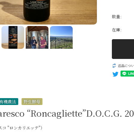
パッシート
自然派ワイン
数量:
無添加ワイン
在庫:
生産者一覧
返品につ
有機農法
野生酵母
resco “Roncagliette”D.O.C.G. 2
コ "ロンカリエッテ"）