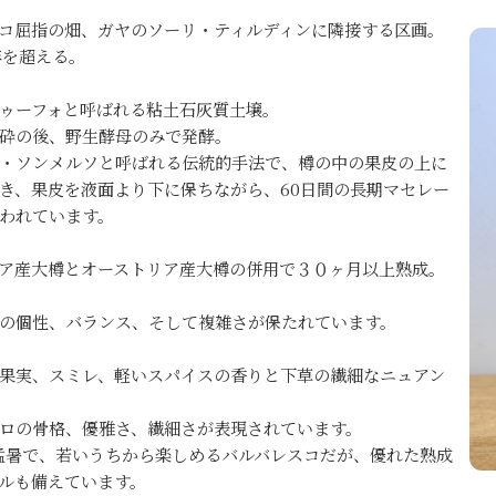
コ屈指の畑、ガヤのソーリ・ティルディンに隣接する区画。
年を超える。
ゥーフォと呼ばれる粘土石灰質土壌。
砕の後、野生酵母のみで発酵。
・ソンメルソと呼ばれる伝統的手法で、樽の中の果皮の上に
き、果皮を液面より下に保ちながら、60日間の長期マセレー
われています。
ア産大樽とオーストリア産大樽の併用で３０ヶ月以上熟成。
の個性、バランス、そして複雑さが保たれています。
果実、スミレ、軽いスパイスの香りと下草の繊細なニュアン
ロの骨格、優雅さ、繊細さが表現されています。
は猛暑で、若いうちから楽しめるバルバレスコだが、優れた熟成
ルも備えています。