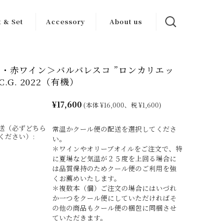
t & Set
Accessory
About us
ンセット
ワイン グッズ
カーサブォーナ
について
・赤ワイン＞バルバレスコ ”ロンカリエッ
トセット
その他
.C.G. 2022（有機）
生産者一覧
¥17,600
(本体 ¥16,000、税 ¥1,600)
送（必ずどちら
常温かクール便の配送を選択してくださ
ください）:
い。
＊ワインやオリーブオイルをご注文で、特
に夏場など気温が２５度を上回る場合に
は品質保持のためクール便のご利用を強
くお薦めいたします。
＊複数本（個）ご注文の場合にはいづれ
か一つをクール便にしていただければそ
の他の商品もクール便の梱包に同梱させ
ていただきます。