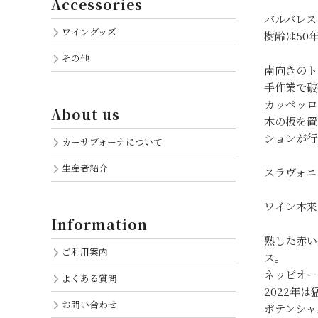
Accessories
バルバレス
ワイングッズ
樹齢は50
その他
南向きのト
手作業で破
カッペッロ
About us
木の板を置
ションが行
カーサブォーナについて
生産者紹介
スラヴォニ
ワイン本来
Information
熟した赤い
ご利用案内
ス。
ネッビオー
よくある質問
2022年
お問い合わせ
ポテンシャ