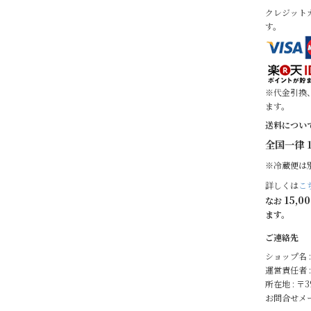
クレジット
す。
※代金引換
ます。
送料につい
全国一律 1
※冷蔵便は
詳しくは
こ
15,0
なお
ます。
ご連絡先
ショップ名 
運営責任者 :
所在地 : 〒
お問合せメー