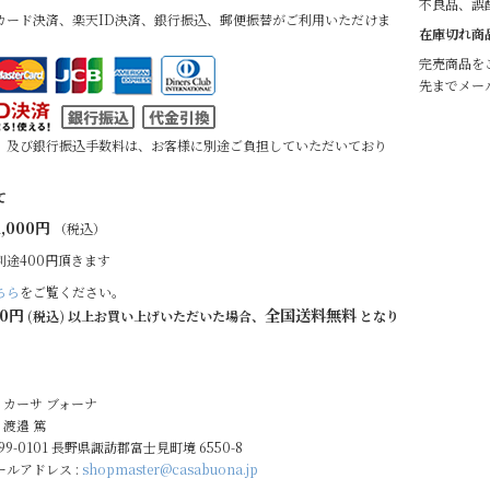
不良品、誤
カード決済、楽天ID決済、銀行振込、郵便振替がご利用いただけま
在庫切れ商
完売商品を
先までメー
、及び銀行振込手数料は、お客様に別途ご負担していただいており
て
,000円
（税込）
別途400円頂きます
ちら
をご覧ください。
00円
全国送料無料
(税込) 以上お買い上げいただいた場合、
となり
: カーサ ブォーナ
 渡邉 篤
399-0101 長野県諏訪郡富士見町境 6550-8
ルアドレス :
shopmaster@casabuona.jp