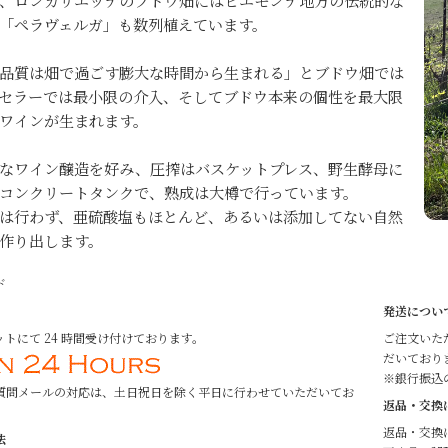
、ロンカリエッテのブドウ畑にはピエモンテ地方の伝統的な
「ペラヴェルガ」も数列植えています。
品質は畑で過ごす膨大な時間から生まれる」とブドウ畑では
セラーでは最小限の介入、そしてブドウ本来の個性を最大限
ワインが生まれます。
なワイン醸造を好み、圧搾はバスケットプレス、野生酵母に
コンクリートタンクで、熟成は大樽で行っています。
は行わず、亜硫酸塩もほとんど、あるいは添加してない自然
作り出します。
ド
発送につい
トにて 24 時間受け付けております。
ご注文いた
だいており
※銀行振込
質問メールの対応は、土日祝日を除く平日に行わせていただいてお
返品・交換
返品・交換
法