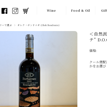
Wine
Food & Oil
Gif
白ワイン
オリーブオイル
ワイ
リーで選ぶ
オレク・ボンドニオ (Olek Bondonio)
＜自然派
オレンジワイン
バルサミコ酢
ギフ
テ” D.O
赤ワイン
瓶詰め食材
価格:
ロゼワイン
チョコレート
クール便配
フリッツァンテ
生産者一覧
かをお選び
（弱泡）
スプマンテ
（泡）
シードル