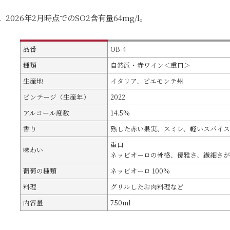
5%。2026年2月時点でのSO2含有量64mg/l。
品番
OB-4
種類
自然派・赤ワイン＜重口＞
生産地
イタリア、ピエモンテ州
ビンテージ（生産年）
2022
アルコール度数
14.5%
香り
熟した赤い果実、スミレ、軽いスパイス
重口
味わい
ネッビオーロの骨格、優雅さ、繊細さが
葡萄の種類
ネッビオーロ 100%
料理
グリルしたお肉料理など
内容量
750ml