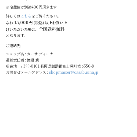
※冷蔵便は別途400円頂きます
詳しくは
こちら
をご覧ください。
15,000円
なお
(税込) 以上お買い上
全国送料無料
げいただいた場合、
となります。
ご連絡先
ショップ名 : カーサ ブォーナ
運営責任者 : 渡邉 篤
所在地 : 〒399-0101 長野県諏訪郡富士見町境 6550-8
お問合せメールアドレス :
shopmaster@casabuona.jp