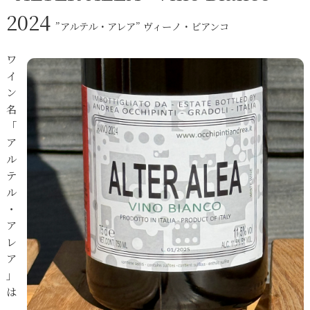
2024
”アルテル・アレア” ヴィーノ・ビアンコ
ワ
イ
ン
名
「
ア
ル
テ
ル
・
ア
レ
ア
」
は
、