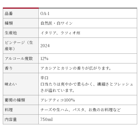
品番
OA-1
種類
自然派・白ワイン
生産地
イタリア、ラツィオ州
ビンテージ（生
2024
産年）
アルコール度数
12%
香り
アカシアとカリンの香りが広がります。
辛口
味わい
口当たりは爽やかで柔らかく、繊細さとフレッシュ
さが溢れています。
葡萄の種類
アレアティコ100%
料理
チーズや生ハム、パスタ、お魚のお料理など
内容量
750ml