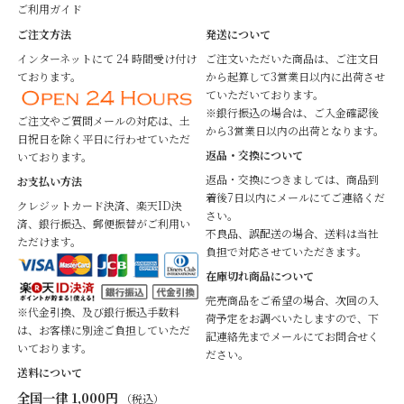
ご利用ガイド
ご注文方法
発送について
インターネットにて 24 時間受け付け
ご注文いただいた商品は、ご注文日
ております。
から起算して3営業日以内に出荷させ
ていただいております。
※銀行振込の場合は、ご入金確認後
ご注文やご質問メールの対応は、土
から3営業日以内の出荷となります。
日祝日を除く平日に行わせていただ
返品・交換について
いております。
返品・交換につきましては、商品到
お支払い方法
着後7日以内にメールにてご連絡くだ
クレジットカード決済、楽天ID決
さい。
済、銀行振込、郵便振替がご利用い
不良品、誤配送の場合、送料は当社
ただけます。
負担で対応させていただきます。
在庫切れ商品について
完売商品をご希望の場合、次回の入
※代金引換、及び銀行振込手数料
荷予定をお調べいたしますので、下
は、お客様に別途ご負担していただ
記連絡先までメールにてお問合せく
いております。
ださい。
送料について
全国一律 1,000円
（税込）