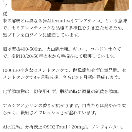
「
従
来の解釈とは異なる(=Alternative) アレアティコ」という意味
で、セミアロマティックな品種の多様性を引き立たせるため、
黒ブドウを白ワインに醸造しています。
畑は海抜400-500m、火山礫土壌。ギヨー、コルドン仕立て
で、樹齢10/20/50年の木から手摘みにて収穫しています。
1000Lの小さなセメントタンクで、酵母添加せず自然発酵。セ
メントタンクで8ヶ月熟成後、さらに2ヶ月瓶内熟成します。
化学添加物は一切使用せず、瓶詰め時に微量の硫黄を添加。
アカシアとカリンの香りが広がります。口当たりは爽やかで柔
らかく、繊細さとフレッシュさが溢れています。
Alc.12％。分析表上のSO2Total：20mg/l。ノンフィルター。