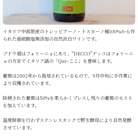
イタリア中部原産のトレッビアーノ・トスカーノ種100%から作
られた亜硫酸塩無添加の自然派白ワインです。
ブドウ畑はフォリーニョにあり、"DECCO"デッコはフォリーニ
ョの方言でイタリア語の「Qui=ここ」を意味します。
葡萄は2002年から栽培されているもので、9月中旬に手作業に
より収穫されています。
除梗された葡萄は50%を柔らかくプレスし残りの葡萄のモスト
を加えています。
温度制御を行わずステンレスタンクで野生酵母により自然発酵
させています。