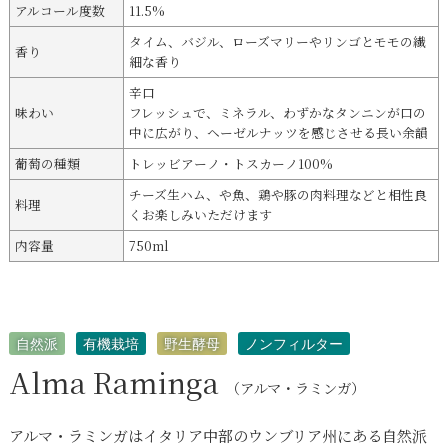
アルコール度数
11.5%
タイム、バジル、ローズマリーやリンゴとモモの繊
香り
細な香り
辛口
味わい
フレッシュで、ミネラル、わずかなタンニンが口の
中に広がり、ヘーゼルナッツを感じさせる長い余韻
葡萄の種類
トレッビアーノ・トスカーノ100%
チーズ生ハム、や魚、鶏や豚の肉料理などと相性良
料理
くお楽しみいただけます
内容量
750ml
自然派
有機栽培
野生酵母
ノンフィルター
Alma Raminga
（アルマ・ラミンガ）
アルマ・ラミンガはイタリア中部のウンブリア州にある自然派