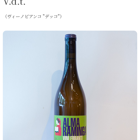
V.d.t.
（ヴィーノビアンコ "デッコ"）