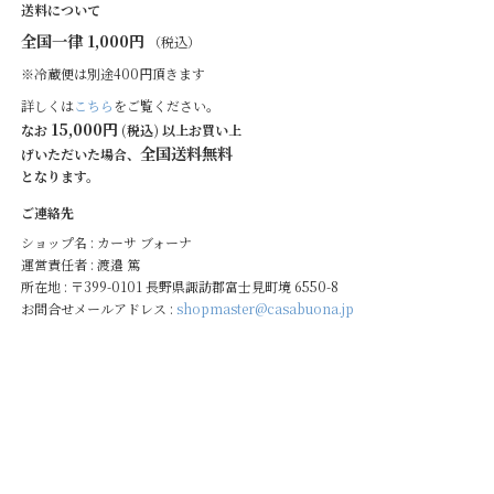
送料について
全国一律 1,000円
（税込）
※冷蔵便は別途400円頂きます
詳しくは
こちら
をご覧ください。
15,000円
なお
(税込) 以上お買い上
全国送料無料
げいただいた場合、
となります。
ご連絡先
ショップ名 : カーサ ブォーナ
運営責任者 : 渡邉 篤
所在地 : 〒399-0101 長野県諏訪郡富士見町境 6550-8
お問合せメールアドレス :
shopmaster@casabuona.jp