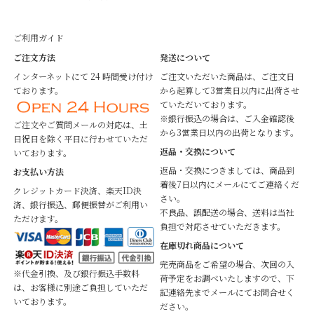
ご利用ガイド
ご注文方法
発送について
インターネットにて 24 時間受け付け
ご注文いただいた商品は、ご注文日
ております。
から起算して3営業日以内に出荷させ
ていただいております。
※銀行振込の場合は、ご入金確認後
ご注文やご質問メールの対応は、土
から3営業日以内の出荷となります。
日祝日を除く平日に行わせていただ
返品・交換について
いております。
返品・交換につきましては、商品到
お支払い方法
着後7日以内にメールにてご連絡くだ
クレジットカード決済、楽天ID決
さい。
済、銀行振込、郵便振替がご利用い
不良品、誤配送の場合、送料は当社
ただけます。
負担で対応させていただきます。
在庫切れ商品について
完売商品をご希望の場合、次回の入
※代金引換、及び銀行振込手数料
荷予定をお調べいたしますので、下
は、お客様に別途ご負担していただ
記連絡先までメールにてお問合せく
いております。
ださい。