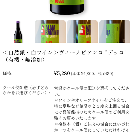
＜自然派・白ワイン＞ヴィーノビアンコ "デッコ"
（有機・無添加）
¥5,280
価格:
(本体 ¥4,800、税 ¥480)
クール便配送（必ずどち
常温かクール便の配送を選択してくださ
らかをお選びください）:
い。
＊ワインやオリーブオイルをご注文で、
特に夏場など気温が２５度を上回る場合
には品質保持のためクール便のご利用を
強くお薦めいたします。
＊複数本（個）ご注文の場合にはいづれ
か一つをクール便にしていただければそ