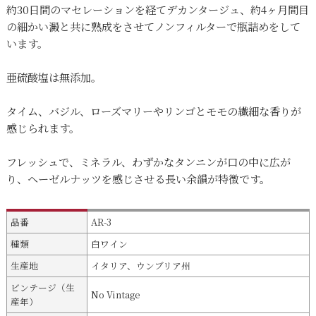
約30日間のマセレーションを経てデカンタージュ、約4ヶ月間目
の細かい澱と共に熟成をさせてノンフィルターで瓶詰めをして
います。
亜硫酸塩は無添加。
タイム、バジル、ローズマリーやリンゴとモモの繊細な香りが
感じられます。
フレッシュで、ミネラル、わずかなタンニンが口の中に広が
り、ヘーゼルナッツを感じさせる長い余韻が特徴です。
品番
AR-3
種類
白ワイン
生産地
イタリア、ウンブリア州
ビンテージ（生
No Vintage
産年）