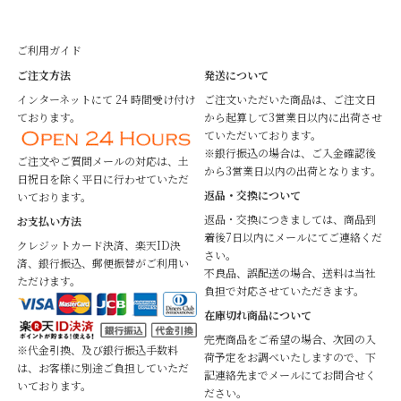
ご利用ガイド
ご注文方法
発送について
インターネットにて 24 時間受け付け
ご注文いただいた商品は、ご注文日
ております。
から起算して3営業日以内に出荷させ
ていただいております。
※銀行振込の場合は、ご入金確認後
ご注文やご質問メールの対応は、土
から3営業日以内の出荷となります。
日祝日を除く平日に行わせていただ
返品・交換について
いております。
返品・交換につきましては、商品到
お支払い方法
着後7日以内にメールにてご連絡くだ
クレジットカード決済、楽天ID決
さい。
済、銀行振込、郵便振替がご利用い
不良品、誤配送の場合、送料は当社
ただけます。
負担で対応させていただきます。
在庫切れ商品について
完売商品をご希望の場合、次回の入
※代金引換、及び銀行振込手数料
荷予定をお調べいたしますので、下
は、お客様に別途ご負担していただ
記連絡先までメールにてお問合せく
いております。
ださい。