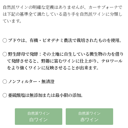
自然派ワインの明確な定義はありませんが、カーサブォーナで
は下記の基準全て満たしている造り手を自然派ワインに分類し
ています。
◯ ブドウは、有機・ビオデナミ農法で栽培されたものを使用。
◯ 野生酵母で発酵：その土地に自生している微生物の力を借り
て発酵させると、野趣に富むワインに仕上がり、テロワール
をより強くワインに反映させることが出来ます。
◯ ノンフィルター・無清澄
◯ 亜硫酸塩は無添加または最小限の添加。
自然派ワイン
自然派ワイン
白ワイン
赤ワイン