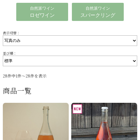
自然派ワイン
自然派ワイン
ロゼワイン
スパークリング
表示切替：
並び順：
28件中1件～28件を表示
商品一覧