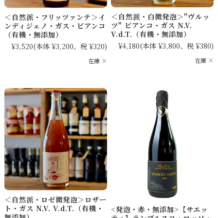
＜自然派・白微発泡＞"ヴルッ
＜自然派・フリッツァンテ＞イ
ツ" ビアンコ・ガス N.V.
ンディジェノ・ガス・ビアンコ
V.d.T.（有機・無添加）
（有機・無添加）
¥4,180
(本体 ¥3,800、税 ¥380)
¥3,520
(本体 ¥3,200、税 ¥320)
在庫 ×
在庫 ×
＜自然派・ロゼ微発泡＞ロザー
ト・ガス N.V. V.d.T.（有機・
<発泡・赤・無添加>【サエッ
無添加）
ティ】ランブルスコ・ロッソ・