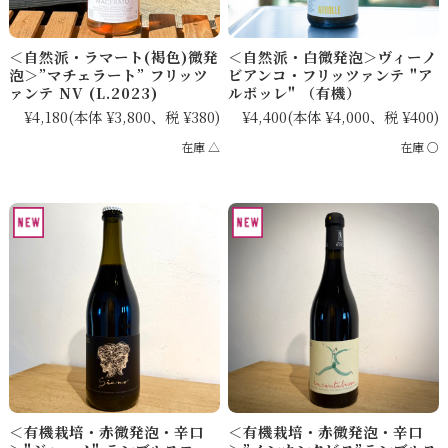
＜自然派・ラマート(褐色)微発
＜自然派・白微発泡＞ヴィーノ
泡＞”マチェラート” フリッツ
ビアンコ・フリッツァンテ "ア
ァンテ NV (L.2023)
ルボッレ" （有機）
¥4,180
(本体 ¥3,800、税 ¥380)
¥4,400
(本体 ¥4,000、税 ¥400)
在庫 △
在庫 ○
＜有機栽培・赤微発泡・辛口
＜有機栽培・赤微発泡・辛口