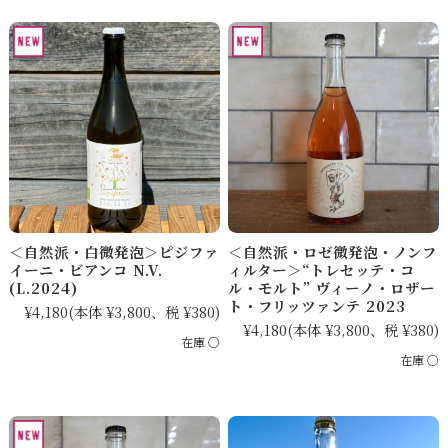
＜自然派・白微発泡＞ピジファ
＜自然派・ロゼ微発泡・ノンフ
イーニ・ビアンコ N.V.
ィルター＞“トレセッテ・コ
(L.2024)
ル・モルト” ヴィーノ・ロザー
ト・フリッツァンテ 2023
¥4,180
(本体 ¥3,800、税 ¥380)
¥4,180
(本体 ¥3,800、税 ¥380)
在庫 ○
在庫 ○