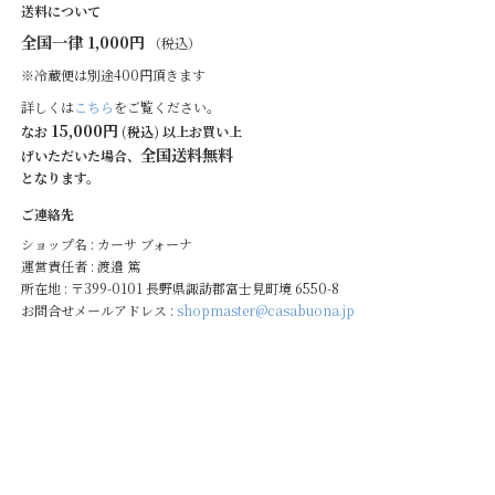
送料について
全国一律 1,000円
（税込）
※冷蔵便は別途400円頂きます
詳しくは
こちら
をご覧ください。
15,000円
なお
(税込) 以上お買い上
全国送料無料
げいただいた場合、
となります。
ご連絡先
ショップ名 : カーサ ブォーナ
運営責任者 : 渡邉 篤
所在地 : 〒399-0101 長野県諏訪郡富士見町境 6550-8
お問合せメールアドレス :
shopmaster@casabuona.jp