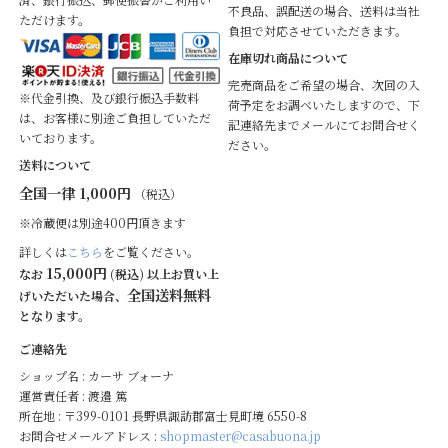
不良品、誤配送の場合、送料は当社
ただけます。
負担で対応させていただきます。
在庫切れ商品について
完売商品をご希望の場合、次回の入
※代金引換、及び銀行振込手数料
荷予定をお調べいたしますので、下
は、お客様に別途ご負担していただ
記連絡先までメールにてお問合せく
いております。
ださい。
送料について
全国一律 1,000円
（税込）
※冷蔵便は別途400円頂きます
詳しくは
こちら
をご覧ください。
15,000円
なお
(税込) 以上お買い上
全国送料無料
げいただいた場合、
となります。
ご連絡先
ショップ名 : カーサ ブォーナ
運営責任者 : 渡邉 篤
所在地 : 〒399-0101 長野県諏訪郡富士見町境 6550-8
お問合せメールアドレス :
shopmaster@casabuona.jp