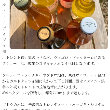
ル
ト
・
ア
デ
ィ
ジ
ェ
州
、トレント市近郊の小さな村、ヴィゴロ・ヴァッターロにある
フルラーニは、現在の当主マッテオで４代目となります。
フルラーニ・ワイナリーのブドウ畑は、東はヴィゴラーナ台地
からカルドナッツォ湖に向かって下る斜面、西はアディジェ渓
谷へと続くトレントの丘陵地帯に広がります。
約6ヘクタールを所有し、標高720mにまで達します。
ブドウの木は、伝統的なトレンティーノ・パーゴラ・システム