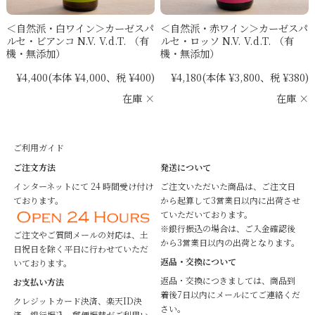
＜自然派・白ワイン＞カーゼスパ
＜自然派・赤ワイン＞カーゼスパ
ルセ・ビアンコ N.V. V.d.T. （有
ルセ・ロッソ N.V. V.d.T. （有
機・無添加）
機・無添加）
¥4,400
(本体 ¥4,000、税 ¥400)
¥4,180
(本体 ¥3,800、税 ¥380)
在庫 ×
在庫 ×
ご利用ガイド
ご注文方法
発送について
インターネットにて 24 時間受け付け
ご注文いただいた商品は、ご注文日
ております。
から起算して3営業日以内に出荷させ
ていただいております。
※銀行振込の場合は、ご入金確認後
ご注文やご質問メールの対応は、土
から3営業日以内の出荷となります。
日祝日を除く平日に行わせていただ
返品・交換について
いております。
返品・交換につきましては、商品到
お支払い方法
着後7日以内にメールにてご連絡くだ
クレジットカード決済、楽天ID決
さい。
済、銀行振込、郵便振替がご利用い