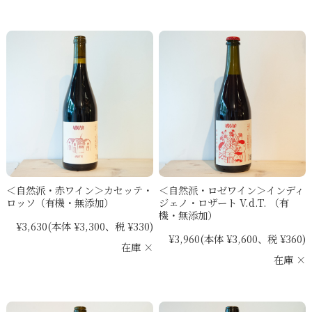
＜自然派・赤ワイン＞カセッテ・
＜自然派・ロゼワイン＞インディ
ロッソ（有機・無添加）
ジェノ・ロザート V.d.T. （有
機・無添加）
¥3,630
(本体 ¥3,300、税 ¥330)
¥3,960
(本体 ¥3,600、税 ¥360)
在庫 ×
在庫 ×