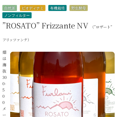
自然派
ビオディナミ
有機栽培
野生酵母
ノンフィルター
”ROSATO” Frizzante NV
（”ロザート”
フリッツァンテ）
畑
は
海
抜
30
0-
5
0
0
メ
ー