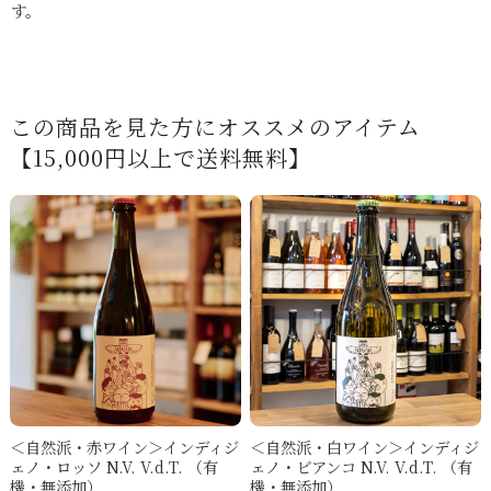
す。
この商品を見た方にオススメのアイテム
【15,000円以上で送料無料】
＜自然派・赤ワイン＞インディジ
＜自然派・白ワイン＞インディジ
ェノ・ロッソ N.V. V.d.T. （有
ェノ・ビアンコ N.V. V.d.T. （有
機・無添加）
機・無添加）