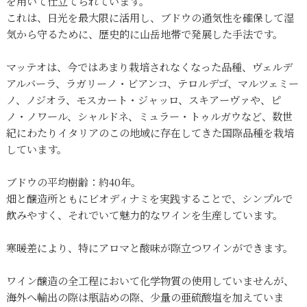
を用いて仕立てられています。
これは、日光を最大限に活用し、ブドウの通気性を確保して湿
気から守るために、歴史的に山岳地帯で発展した手法です。
マッテオは、今ではあまり栽培されなくなった品種、ヴェルデ
アルバーラ、ラガリーノ・ビアンコ、テロルデゴ、マルツェミー
ノ、ノジオラ、モスカート・ジャッロ、スキアーヴァや、ピ
ノ・ノワール、シャルドネ、ミュラー・トゥルガウなど、数世
紀にわたりイタリアのこの地域に存在してきた国際品種を栽培
しています。
ブドウの平均樹齢：約40年。
畑と醸造所ともにビオディナミを実践することで、シンプルで
飲みやすく、それでいて魅力的なワインを生産しています。
寒暖差により、特にアロマと酸味が際立つワインができます。
ワイン醸造の全工程において化学物質の使用していませんが、
海外へ輸出の際は瓶詰めの際、少量の亜硫酸塩を加えていま