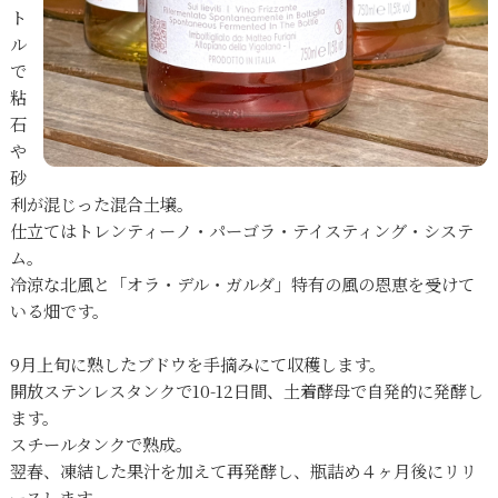
ト
ル
で
粘
石
や
砂
利が混じった混合土壌。
仕立てはトレンティーノ・パーゴラ・テイスティング・システ
ム。
冷涼な北風と「オラ・デル・ガルダ」特有の風の恩恵を受けて
いる畑です。
9月上旬に熟したブドウを手摘みにて収穫します。
開放ステンレスタンクで10-12日間、土着酵母で自発的に発酵し
ます。
スチールタンクで熟成。
翌春、凍結した果汁を加えて再発酵し、瓶詰め４ヶ月後にリリ
ースします。