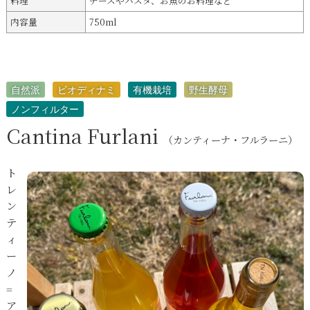
料理
チーズやパスタ、お魚のお料理など
内容量
750ml
自然派
ビオディナミ
有機栽培
野生酵母
ノンフィルター
Cantina Furlani
（カンティーナ・フルラーニ）
ト
レ
ン
テ
ィ
ー
ノ
=
ア