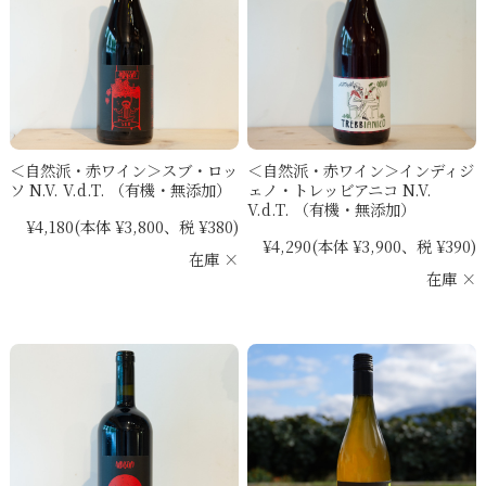
＜自然派・赤ワイン＞スブ・ロッ
＜自然派・赤ワイン＞インディジ
ソ N.V. V.d.T. （有機・無添加）
ェノ・トレッビアニコ N.V.
V.d.T. （有機・無添加）
¥4,180
(本体 ¥3,800、税 ¥380)
¥4,290
(本体 ¥3,900、税 ¥390)
在庫 ×
在庫 ×