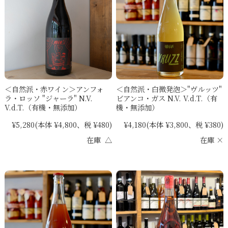
＜自然派・白微発泡＞"ヴルッツ"
＜自然派・赤ワイン＞アンフォ
ビアンコ・ガス N.V. V.d.T.（有
ラ・ロッソ "ジャーラ" N.V.
機・無添加）
V.d.T.（有機・無添加）
¥4,180
(本体 ¥3,800、税 ¥380)
¥5,280
(本体 ¥4,800、税 ¥480)
在庫 ×
在庫 △