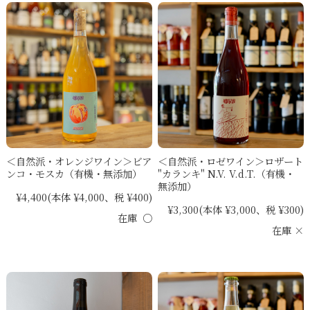
＜自然派・オレンジワイン＞ビア
＜自然派・ロゼワイン＞ロザート
ンコ・モスカ（有機・無添加）
"カランキ" N.V. V.d.T.（有機・
無添加）
¥4,400
(本体 ¥4,000、税 ¥400)
¥3,300
(本体 ¥3,000、税 ¥300)
在庫 ○
在庫 ×