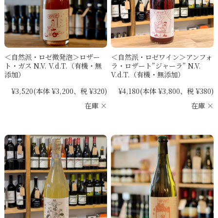
＜自然派・ロゼ微発泡＞ロザー
＜自然派・ロゼワイン＞アンフォ
ト・ガス N.V. V.d.T.（有機・無
ラ・ロザート”ジャーラ” N.V.
添加）
V.d.T.（有機・無添加）
¥3,520
(本体 ¥3,200、税 ¥320)
¥4,180
(本体 ¥3,800、税 ¥380)
在庫 ×
在庫 ×