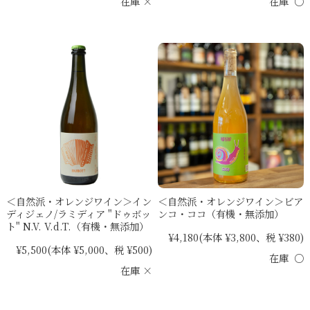
在庫 ×
在庫 ○
＜自然派・オレンジワイン＞イン
＜自然派・オレンジワイン＞ビア
ディジェノ/ラミディア "ドゥボッ
ンコ・ココ（有機・無添加）
ト" N.V. V.d.T.（有機・無添加）
¥4,180
(本体 ¥3,800、税 ¥380)
¥5,500
(本体 ¥5,000、税 ¥500)
在庫 ○
在庫 ×