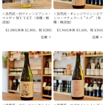
＜自然派・白ワイン＞ビアンコ・
＜自然派・オレンジワイン＞ビア
マルヴァ N.V. V.d.T.（有機・無
ンコ・マテェラート "スブ" （有
添加）
機・無添加）
¥3,080
(本体 ¥2,800、税 ¥280)
¥3,960
(本体 ¥3,600、税 ¥360)
在庫 ×
在庫 ×
＜自然派・フリッツァンテ＞イン
＜自然派・ロゼワイン＞インディ