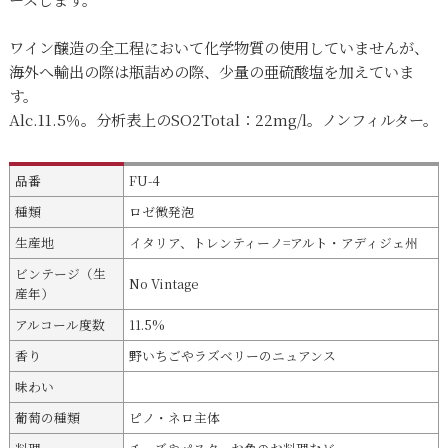
ワイン醸造の全工程において化学物質の使用していませんが、
海外へ輸出の際は瓶詰めの際、少量の亜硫酸塩を加えていま
す。
Alc.11.5％。分析表上のSO2Total：22mg/l。ノンフィルター。
品番
FU-4
種類
ロゼ微発泡
生産地
イタリア、トレンティーノ=アルト・アディジェ州
ビンテージ（生
No Vintage
産年）
アルコール度数
11.5%
香り
野いちごやラズベリーのニュアンス
味わい
葡萄の種類
ピノ・ネロ主体