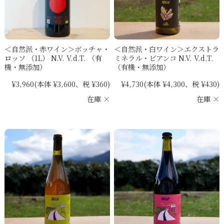
＜自然派・赤ワイン＞ボッチャ・
＜自然派・白ワイン＞エクストラ
ロッソ （1L） N.V. V.d.T. （有
ミネラル・ビアンコ N.V. V.d.T.
機・無添加）
（有機・無添加）
¥3,960
(本体 ¥3,600、税 ¥360)
¥4,730
(本体 ¥4,300、税 ¥430)
在庫 ×
在庫 ×