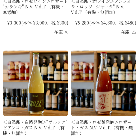
＜自然派・ロゼワイン＞ロザート
＜自然派・赤ワイン＞アンフォ
"カランキ" N.V. V.d.T.（有機・
ラ・ロッソ "ジャーラ" N.V.
無添加）
V.d.T.（有機・無添加）
¥3,300
(本体 ¥3,000、税 ¥300)
¥5,280
(本体 ¥4,800、税 ¥480)
在庫 ×
在庫 △
＜自然派・白微発泡＞"ヴルッツ"
＜自然派・ロゼ微発泡＞ロザー
ビアンコ・ガス N.V. V.d.T.（有
ト・ガス N.V. V.d.T.（有機・無
機・無添加）
添加）