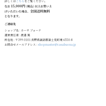
詳しくは
こちら
をご覧ください。
15,000円
なお
(税込) 以上お買い上
全国送料無料
げいただいた場合、
となります。
ご連絡先
ショップ名 : カーサ ブォーナ
運営責任者 : 渡邉 篤
所在地 : 〒399-0101 長野県諏訪郡富士見町境 6550-8
お問合せメールアドレス :
shopmaster@casabuona.jp