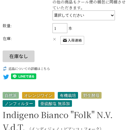
の他の商品もクール便の梱包に同梱させ
ていただきます。
数量:
本
在庫:
×
返品についての詳細はこちら
自然派
オレンジワイン
有機栽培
野生酵母
ノンフィルター
亜硫酸塩 無添加
Indigeno Bianco "Folk" N.V.
V.d.T.
（インディジェノ・ビアンコ・フォーク）