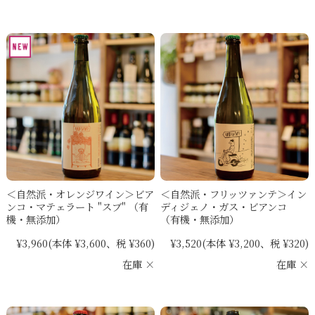
＜自然派・オレンジワイン＞ビア
＜自然派・フリッツァンテ＞イン
ンコ・マテェラート "スブ" （有
ディジェノ・ガス・ビアンコ
機・無添加）
（有機・無添加）
¥3,960
(本体 ¥3,600、税 ¥360)
¥3,520
(本体 ¥3,200、税 ¥320)
在庫 ×
在庫 ×