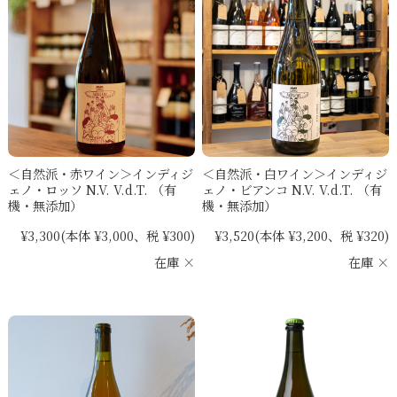
＜自然派・赤ワイン＞インディジ
＜自然派・白ワイン＞インディジ
ェノ・ロッソ N.V. V.d.T. （有
ェノ・ビアンコ N.V. V.d.T. （有
機・無添加）
機・無添加）
¥3,300
(本体 ¥3,000、税 ¥300)
¥3,520
(本体 ¥3,200、税 ¥320)
在庫 ×
在庫 ×