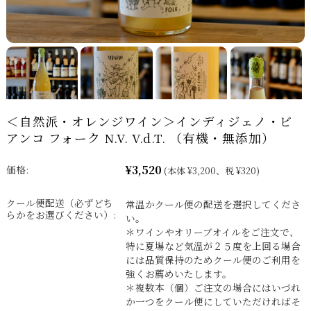
＜自然派・オレンジワイン＞インディジェノ・ビ
アンコ フォーク N.V. V.d.T. （有機・無添加）
¥3,520
価格:
(本体 ¥3,200、税 ¥320)
クール便配送（必ずどち
常温かクール便の配送を選択してくださ
らかをお選びください）:
い。
＊ワインやオリーブオイルをご注文で、
特に夏場など気温が２５度を上回る場合
には品質保持のためクール便のご利用を
強くお薦めいたします。
＊複数本（個）ご注文の場合にはいづれ
か一つをクール便にしていただければそ