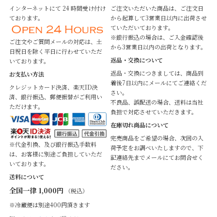
インターネットにて 24 時間受け付け
ご注文いただいた商品は、ご注文日
ております。
から起算して3営業日以内に出荷させ
ていただいております。
※銀行振込の場合は、ご入金確認後
ご注文やご質問メールの対応は、土
から3営業日以内の出荷となります。
日祝日を除く平日に行わせていただ
返品・交換について
いております。
返品・交換につきましては、商品到
お支払い方法
着後7日以内にメールにてご連絡くだ
クレジットカード決済、楽天ID決
さい。
済、銀行振込、郵便振替がご利用い
不良品、誤配送の場合、送料は当社
ただけます。
負担で対応させていただきます。
在庫切れ商品について
完売商品をご希望の場合、次回の入
※代金引換、及び銀行振込手数料
荷予定をお調べいたしますので、下
は、お客様に別途ご負担していただ
記連絡先までメールにてお問合せく
いております。
ださい。
送料について
全国一律 1,000円
（税込）
※冷蔵便は別途400円頂きます