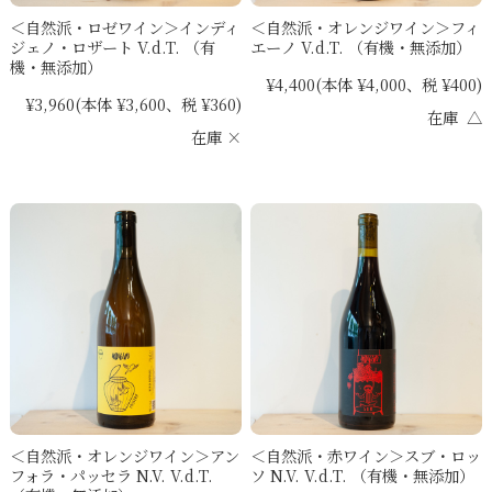
＜自然派・ロゼワイン＞インディ
＜自然派・オレンジワイン＞フィ
ジェノ・ロザート V.d.T. （有
エーノ V.d.T. （有機・無添加）
機・無添加）
¥4,400
(本体 ¥4,000、税 ¥400)
¥3,960
(本体 ¥3,600、税 ¥360)
在庫 △
在庫 ×
＜自然派・オレンジワイン＞アン
＜自然派・赤ワイン＞スブ・ロッ
フォラ・パッセラ N.V. V.d.T.
ソ N.V. V.d.T. （有機・無添加）