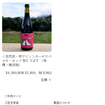
＜自然派・赤ワイン＞カーゼスパ
ルセ・ロッソ N.V. V.d.T. （有
機・無添加）
¥4,180
(本体 ¥3,800、税 ¥380)
在庫 ×
ご利用ガイド
ご注文方法
発送について