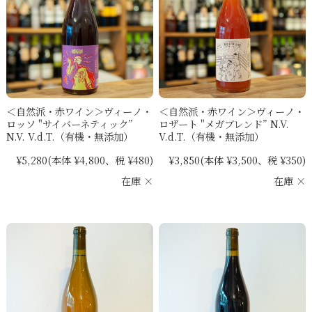
＜自然派・赤ワイン＞ヴィーノ・
＜自然派・赤ワイン＞ヴィーノ・
ロッソ "サイバーネティック”
ロザート "メガブレンド” N.V.
N.V. V.d.T.（有機・無添加）
V.d.T.（有機・無添加）
¥5,280
(本体 ¥4,800、税 ¥480)
¥3,850
(本体 ¥3,500、税 ¥350)
在庫 ×
在庫 ×