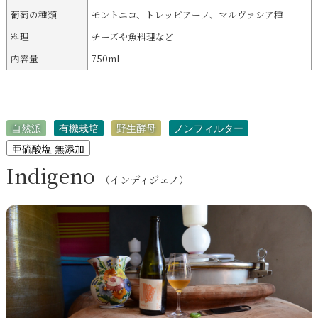
葡萄の種類
モントニコ、トレッビアーノ、マルヴァシア種
料理
チーズや魚料理など
内容量
750ml
自然派
有機栽培
野生酵母
ノンフィルター
亜硫酸塩 無添加
Indigeno
（インディジェノ）