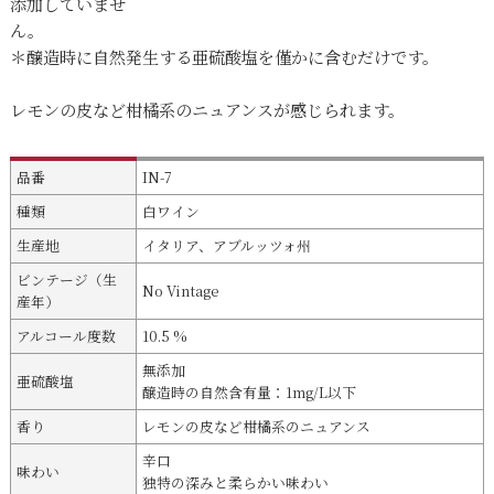
添加していませ
ん。
＊醸造時に自然発生する亜硫酸塩を僅かに含むだけです。
レモンの皮など柑橘系のニュアンスが感じられます。
品番
IN-7
種類
白ワイン
生産地
イタリア、アブルッツォ州
ビンテージ（生
No Vintage
産年）
アルコール度数
10.5 %
無添加
亜硫酸塩
醸造時の自然含有量：1mg/L以下
香り
レモンの皮など柑橘系のニュアンス
辛口
味わい
独特の深みと柔らかい味わい