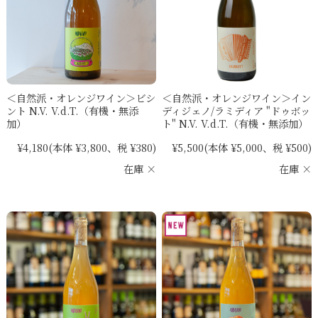
＜自然派・オレンジワイン＞ビシ
＜自然派・オレンジワイン＞イン
ント N.V. V.d.T.（有機・無添
ディジェノ/ラミディア "ドゥボッ
加）
ト" N.V. V.d.T.（有機・無添加）
¥4,180
(本体 ¥3,800、税 ¥380)
¥5,500
(本体 ¥5,000、税 ¥500)
在庫 ×
在庫 ×