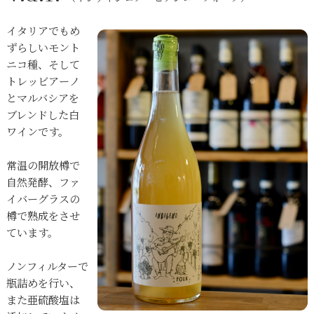
イタリアでもめ
ずらしいモント
ニコ種、そして
トレッビアーノ
とマルバシアを
ブレンドした白
ワインです。
常温の開放樽で
自然発酵、ファ
イバーグラスの
樽で熟成をさせ
ています。
ノンフィルターで
瓶詰めを行い、
また亜硫酸塩は