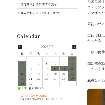
たまたまオ
特定商取引法に関する表示
コ・カゾラ
ンを作った
個人情報の取り扱いについて
最初のヴィ
当初は自己
だった為、
2026/08
一部の葡萄
日
月
火
水
木
金
土
1
畑は標高3
2
3
4
5
6
7
8
っています
9
10
11
12
13
14
15
16
17
18
19
20
21
22
23
24
25
26
27
28
29
風通しが良
30
31
今日
出荷お休み
■
■
ご注文は毎日24時間受け付けております。