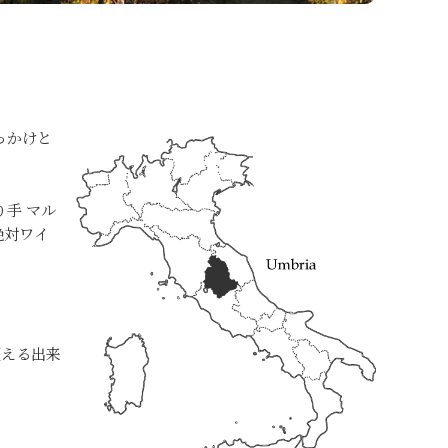
っかけと
手 マル
絶対ワイ
超える出来