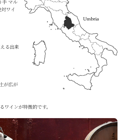
手 マル
絶対ワイ
超える出来
土が広が
るワインが特徴的です。