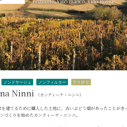
ノンドサージュ
ノンフィルター
野生酵母
ina Ninni
（カンティーナ・ニンニ）
に家を建てるために購入した土地に、古いぶどう畑があったことがき
ンづくりを始めたカンティーナ・ニンニ。