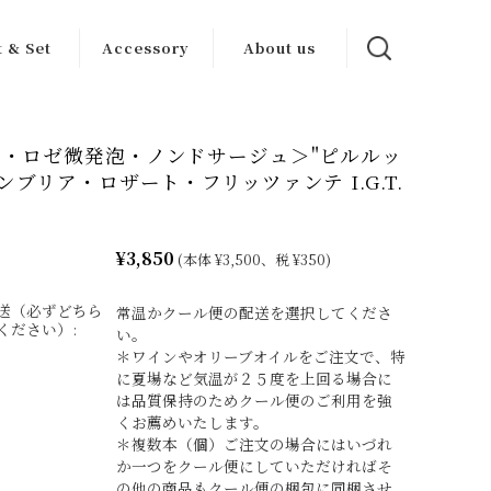
t & Set
Accessory
About us
ンセット
ワイン グッズ
カーサブォーナ
について
・ロゼ微発泡・ノンドサージュ＞"ピルルッ
トセット
その他
ウンブリア・ロザート・フリッツァンテ I.G.T.
生産者一覧
¥3,850
(本体 ¥3,500、税 ¥350)
送（必ずどちら
常温かクール便の配送を選択してくださ
ください）:
い。
＊ワインやオリーブオイルをご注文で、特
に夏場など気温が２５度を上回る場合に
は品質保持のためクール便のご利用を強
くお薦めいたします。
＊複数本（個）ご注文の場合にはいづれ
か一つをクール便にしていただければそ
の他の商品もクール便の梱包に同梱させ