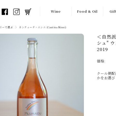
Wine
Food & Oil
Gif
白ワイン
オリーブオイル
ワイ
リーで選ぶ
カンティーナ・ニンニ (Cantina Ninni)
＜自然派
オレンジワイン
バルサミコ酢
ギフ
シュ" 
赤ワイン
瓶詰め食材
2019
ロゼワイン
チョコレート
価格:
フリッツァンテ
生産者一覧
クール便配
（弱泡）
かをお選び
スプマンテ
（泡）
シードル