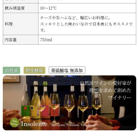
飲み頃温度
10～12℃
チーズや生ハムなど、幅広いお料理に。
料理
スッキリとした味わいなので日本食にもオススメで
す。
内容量
750ml
自然派
野生酵母
亜硫酸塩 無添加