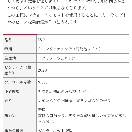
して更なる発酵を促しますが、これだと100%同じ畑の同じぶど
うから、ということには限らなくなります。
この工程にレチョートのモストを使用することにより、そのブド
ウのピュアな発泡酒が作り出されます。
品番
IS-2
種類
白・フリッツァンテ（弱発泡ワイン）
生産地
イタリア、ヴェネト州
ビンテージ（生
2020
産年）
アルコール度数
9.5%
亜硫酸塩
無添加。瓶詰め時も検出不可。
香り
レモンなどの柑橘系、青リンゴなどの香り
辛口
味わい
爽快な口当たり、爽やかな酸と優しい果実味が感じ
られます。
葡萄の種類
ガルガーネガ 100%