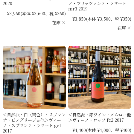
2020
ノ・フリッツァンテ・ラマート
mr3 2019
¥3,960
(本体 ¥3,600、税 ¥360)
¥3,850
(本体 ¥3,500、税 ¥350)
在庫 ×
在庫 ×
＜自然派・白（褐色）・スプマン
＜自然派・赤ワイン・メルロー他
テ・ピノグリージョ他＞ヴィー
＞ヴィーノ・ロッソ fc2 2017
ノ・スプマンテ・ラマート ge1
¥4,400
(本体 ¥4,000、税 ¥400)
2017