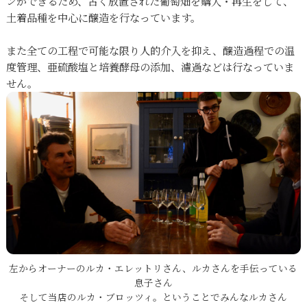
ンができるため、古く放置された葡萄畑を購入・再生をして、
土着品種を中心に醸造を行なっています。
また全ての工程で可能な限り人的介入を抑え、醸造過程での温
度管理、亜硫酸塩と培養酵母の添加、濾過などは行なっていま
せん。
左からオーナーのルカ・エレットリさん、ルカさんを手伝っている
息子さん
そして当店のルカ・ブロッツィ。ということでみんなルカさん