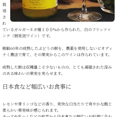
栽
培
さ
れ
ているガルガーネガ種１００%から作られた、白のフリッツァ
ンテ（弱発泡ワイン）です。
樹齢60年の成熟したぶどうの樹を、農薬を使用しないビオディ
ナミ農法で育て、その果実からこのワインは作られています。
成熟した樹は収穫量こそ少ないものの、とても凝縮された深み
のある味わいの果実を実らせます。
日本食など幅広いお食事に
レモンや青リンゴなどの香り、爽快な口当たりで爽やかな酸と
柔らかい果実味が感じられます。
チーズや生ハムなどの前菜から日本食など幅広いお料理に合わ