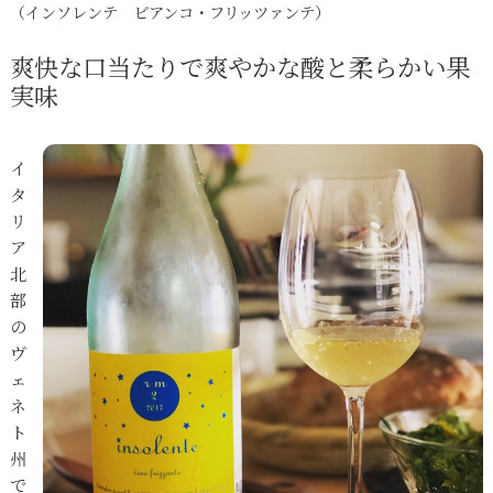
（インソレンテ ビアンコ・フリッツァンテ）
爽快な口当たりで爽やかな酸と柔らかい果
実味
イ
タ
リ
ア
北
部
の
ヴ
ェ
ネ
ト
州
で