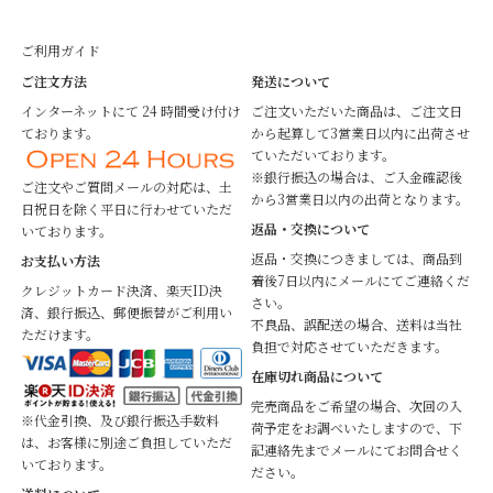
ご利用ガイド
ご注文方法
発送について
インターネットにて 24 時間受け付け
ご注文いただいた商品は、ご注文日
ております。
から起算して3営業日以内に出荷させ
ていただいております。
※銀行振込の場合は、ご入金確認後
ご注文やご質問メールの対応は、土
から3営業日以内の出荷となります。
日祝日を除く平日に行わせていただ
返品・交換について
いております。
返品・交換につきましては、商品到
お支払い方法
着後7日以内にメールにてご連絡くだ
クレジットカード決済、楽天ID決
さい。
済、銀行振込、郵便振替がご利用い
不良品、誤配送の場合、送料は当社
ただけます。
負担で対応させていただきます。
在庫切れ商品について
完売商品をご希望の場合、次回の入
※代金引換、及び銀行振込手数料
荷予定をお調べいたしますので、下
は、お客様に別途ご負担していただ
記連絡先までメールにてお問合せく
いております。
ださい。