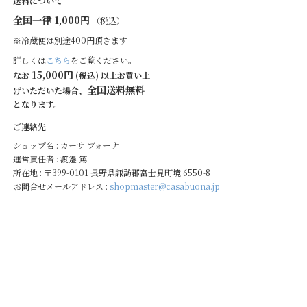
送料について
全国一律 1,000円
（税込）
※冷蔵便は別途400円頂きます
詳しくは
こちら
をご覧ください。
15,000円
なお
(税込) 以上お買い上
全国送料無料
げいただいた場合、
となります。
ご連絡先
ショップ名 : カーサ ブォーナ
運営責任者 : 渡邉 篤
所在地 : 〒399-0101 長野県諏訪郡富士見町境 6550-8
お問合せメールアドレス :
shopmaster@casabuona.jp