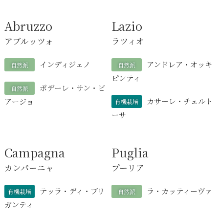
Abruzzo
Lazio
アブルッツォ
ラツィオ
インディジェノ
アンドレア・オッキ
自然派
自然派
ピンティ
ポデーレ・サン・ビ
自然派
カサーレ・チェルト
アージョ
有機栽培
ーサ
Campagna
Puglia
カンパーニャ
プーリア
テッラ・ディ・ブリ
ラ・カッティーヴァ
有機栽培
自然派
ガンティ