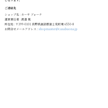
ご連絡先
ショップ名 : カーサ ブォーナ
運営責任者 : 渡邉 篤
所在地 : 〒399-0101 長野県諏訪郡富士見町境 6550-8
お問合せメールアドレス :
shopmaster@casabuona.jp