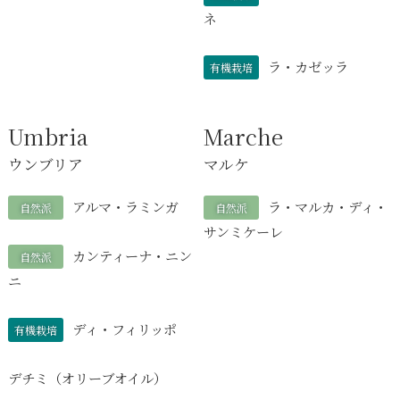
ネ
ラ・カゼッラ
有機栽培
Umbria
Marche
ウンブリア
マルケ
アルマ・ラミンガ
ラ・マルカ・ディ・
自然派
自然派
サンミケーレ
カンティーナ・ニン
自然派
ニ
ディ・フィリッポ
有機栽培
デチミ（オリーブオイル）