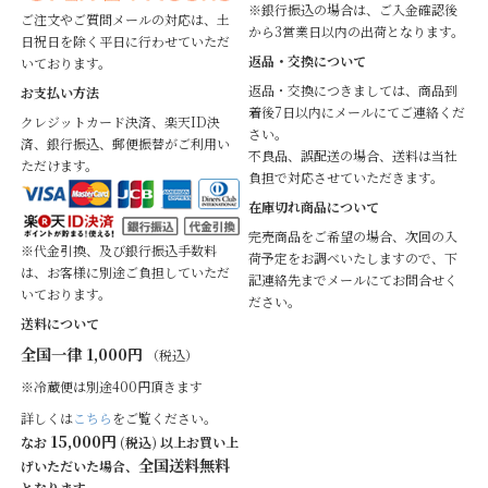
※銀行振込の場合は、ご入金確認後
ご注文やご質問メールの対応は、土
から3営業日以内の出荷となります。
日祝日を除く平日に行わせていただ
返品・交換について
いております。
返品・交換につきましては、商品到
お支払い方法
着後7日以内にメールにてご連絡くだ
クレジットカード決済、楽天ID決
さい。
済、銀行振込、郵便振替がご利用い
不良品、誤配送の場合、送料は当社
ただけます。
負担で対応させていただきます。
在庫切れ商品について
完売商品をご希望の場合、次回の入
※代金引換、及び銀行振込手数料
荷予定をお調べいたしますので、下
は、お客様に別途ご負担していただ
記連絡先までメールにてお問合せく
いております。
ださい。
送料について
全国一律 1,000円
（税込）
※冷蔵便は別途400円頂きます
詳しくは
こちら
をご覧ください。
15,000円
なお
(税込) 以上お買い上
全国送料無料
げいただいた場合、
となります。