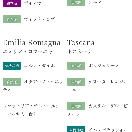
シエマン
自然派
ヴォスカ
独立系
ヴィッラ・ヨブ
自然派
Emilia Romagna
Toscana
エミリア・ロマーニャ
トスカーナ
コルテ・ダイボ
ポッジェリーノ
有機栽培
自然派
ルチアーノ・サエッ
テヌータ・レンツィ
自然派
自然派
ティ
ーニ
ファットリア・デル・オルシ
カステル・デル・ピ
自然派
（バルサミコ酢）
アーノ
イル・パラッツォー
有機栽培