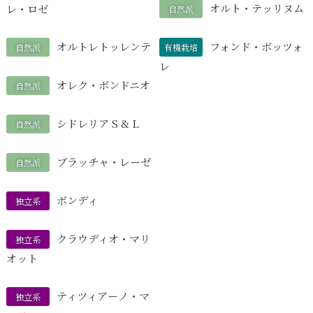
オルト・テッリヌム
レ・ロゼ
自然派
オルトレトッレンテ
フォンド・ボッツォ
自然派
有機栽培
レ
オレク・ボンドニオ
自然派
シドレリア S & L
自然派
ブラッチャ・レーゼ
自然派
ボンディ
独立系
クラウディオ・マリ
独立系
オット
ティツィアーノ・マ
独立系