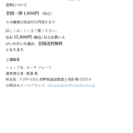
送料について
全国一律 1,000円
（税込）
※冷蔵便は別途400円頂きます
詳しくは
こちら
をご覧ください。
15,000円
なお
(税込) 以上お買い上
全国送料無料
げいただいた場合、
となります。
ご連絡先
ショップ名 : カーサ ブォーナ
運営責任者 : 渡邉 篤
所在地 : 〒399-0101 長野県諏訪郡富士見町境 6550-8
お問合せメールアドレス :
shopmaster@casabuona.jp