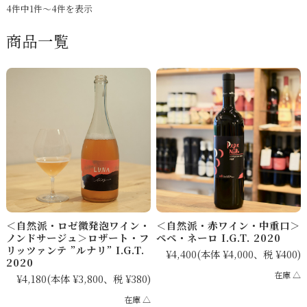
4件中1件～4件を表示
商品一覧
＜自然派・ロゼ微発泡ワイン・
＜自然派・赤ワイン・中重口＞
ノンドサージュ＞ロザート・フ
ペペ・ネーロ I.G.T. 2020
リッツァンテ ”ルナリ” I.G.T.
¥4,400
(本体 ¥4,000、税 ¥400)
2020
在庫 △
¥4,180
(本体 ¥3,800、税 ¥380)
在庫 △