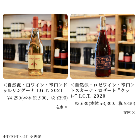
＜自然派・白ワイン・辛口＞ド
＜自然派・ロゼワイン・辛口＞
ゥルリンダーナ I.G.T. 2021
トスカーナ・ロザート ”クラ
レ” I.G.T. 2020
¥4,290
(本体 ¥3,900、税 ¥390)
¥3,630
(本体 ¥3,300、税 ¥330)
在庫 ×
在庫 ×
4件中1件～4件を表示