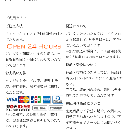
ご利用ガイド
ご注文方法
発送について
インターネットにて 24 時間受け付け
ご注文いただいた商品は、ご注文日
ております。
から起算して3営業日以内に出荷させ
ていただいております。
※銀行振込の場合は、ご入金確認後
ご注文やご質問メールの対応は、土
から3営業日以内の出荷となります。
日祝日を除く平日に行わせていただ
返品・交換について
いております。
返品・交換につきましては、商品到
お支払い方法
着後7日以内にメールにてご連絡くだ
クレジットカード決済、楽天ID決
さい。
済、銀行振込、郵便振替がご利用い
不良品、誤配送の場合、送料は当社
ただけます。
負担で対応させていただきます。
在庫切れ商品について
完売商品をご希望の場合、次回の入
※代金引換、及び銀行振込手数料
荷予定をお調べいたしますので、下
は、お客様に別途ご負担していただ
記連絡先までメールにてお問合せく
いております。
ださい。