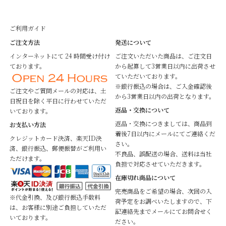
ご利用ガイド
ご注文方法
発送について
インターネットにて 24 時間受け付け
ご注文いただいた商品は、ご注文日
ております。
から起算して3営業日以内に出荷させ
ていただいております。
※銀行振込の場合は、ご入金確認後
ご注文やご質問メールの対応は、土
から3営業日以内の出荷となります。
日祝日を除く平日に行わせていただ
返品・交換について
いております。
返品・交換につきましては、商品到
お支払い方法
着後7日以内にメールにてご連絡くだ
クレジットカード決済、楽天ID決
さい。
済、銀行振込、郵便振替がご利用い
不良品、誤配送の場合、送料は当社
ただけます。
負担で対応させていただきます。
在庫切れ商品について
完売商品をご希望の場合、次回の入
※代金引換、及び銀行振込手数料
荷予定をお調べいたしますので、下
は、お客様に別途ご負担していただ
記連絡先までメールにてお問合せく
いております。
ださい。