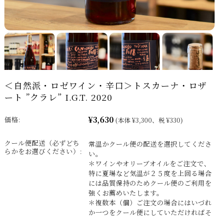
＜自然派・ロゼワイン・辛口＞トスカーナ・ロザ
ート ”クラレ” I.G.T. 2020
¥3,630
価格:
(本体 ¥3,300、税 ¥330)
クール便配送（必ずどち
常温かクール便の配送を選択してくださ
らかをお選びください）:
い。
＊ワインやオリーブオイルをご注文で、
特に夏場など気温が２５度を上回る場合
には品質保持のためクール便のご利用を
強くお薦めいたします。
＊複数本（個）ご注文の場合にはいづれ
か一つをクール便にしていただければそ