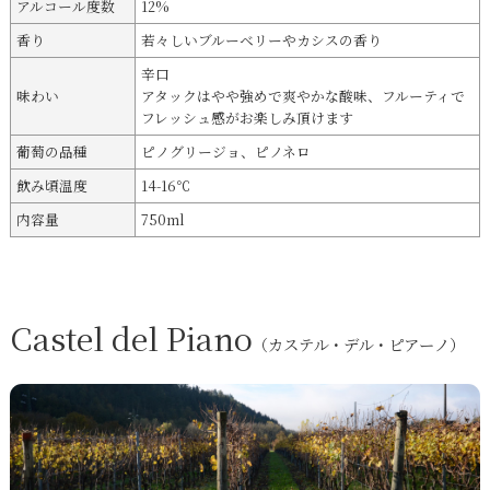
アルコール度数
12%
香り
若々しいブルーベリーやカシスの香り
辛口
味わい
アタックはやや強めで爽やかな酸味、フルーティで
フレッシュ感がお楽しみ頂けます
葡萄の品種
ピノグリージョ、ピノネロ
飲み頃温度
14-16℃
内容量
750ml
Castel del Piano
（カステル・デル・ピアーノ）