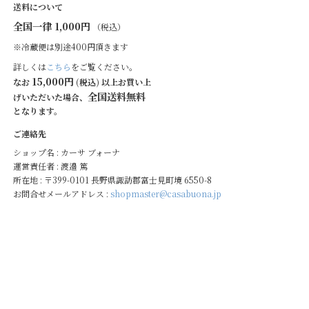
送料について
全国一律 1,000円
（税込）
※冷蔵便は別途400円頂きます
詳しくは
こちら
をご覧ください。
15,000円
なお
(税込) 以上お買い上
全国送料無料
げいただいた場合、
となります。
ご連絡先
ショップ名 : カーサ ブォーナ
運営責任者 : 渡邉 篤
所在地 : 〒399-0101 長野県諏訪郡富士見町境 6550-8
お問合せメールアドレス :
shopmaster@casabuona.jp