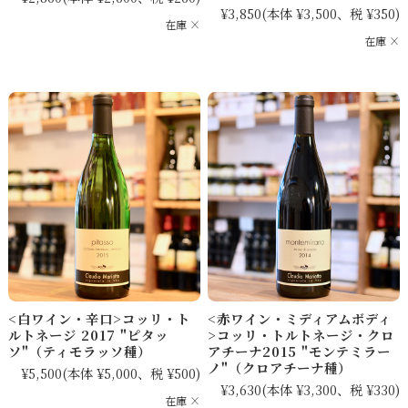
¥3,850
(本体 ¥3,500、税 ¥350)
在庫 ×
在庫 ×
<白ワイン・辛口>コッリ・ト
<赤ワイン・ミディアムボディ
ルトネージ 2017 "ピタッ
>コッリ・トルトネージ・クロ
ソ"（ティモラッソ種）
アチーナ2015 "モンテミラー
ノ"（クロアチーナ種）
¥5,500
(本体 ¥5,000、税 ¥500)
¥3,630
(本体 ¥3,300、税 ¥330)
在庫 ×