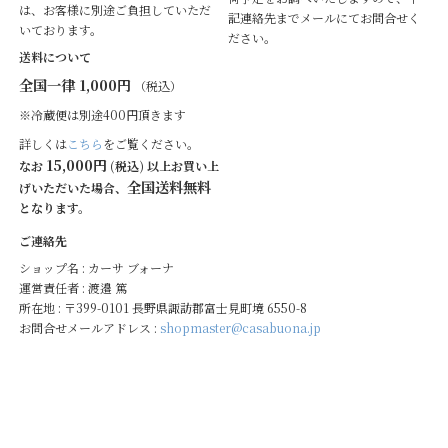
は、お客様に別途ご負担していただ
記連絡先までメールにてお問合せく
いております。
ださい。
送料について
全国一律 1,000円
（税込）
※冷蔵便は別途400円頂きます
詳しくは
こちら
をご覧ください。
15,000円
なお
(税込) 以上お買い上
全国送料無料
げいただいた場合、
となります。
ご連絡先
ショップ名 : カーサ ブォーナ
運営責任者 : 渡邉 篤
所在地 : 〒399-0101 長野県諏訪郡富士見町境 6550-8
お問合せメールアドレス :
shopmaster@casabuona.jp