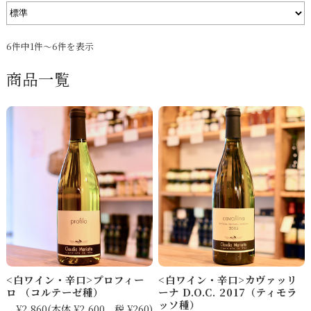
6件中1件～6件を表示
商品一覧
<白ワイン・辛口>プロフィー
<白ワイン・辛口>カヴァッリ
ロ （コルテーゼ種）
ーナ D.O.C. 2017（ティモラ
ッソ種）
¥2,860
(本体 ¥2,600、税 ¥260)