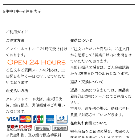
6件中1件～6件を表示
ご利用ガイド
ご注文方法
発送について
インターネットにて 24 時間受け付け
ご注文いただいた商品は、ご注文日
ております。
から起算して3営業日以内に出荷させ
ていただいております。
※銀行振込の場合は、ご入金確認後
ご注文やご質問メールの対応は、土
から3営業日以内の出荷となります。
日祝日を除く平日に行わせていただ
返品・交換について
いております。
返品・交換につきましては、商品到
お支払い方法
着後7日以内にメールにてご連絡くだ
クレジットカード決済、楽天ID決
さい。
済、銀行振込、郵便振替がご利用い
不良品、誤配送の場合、送料は当社
ただけます。
負担で対応させていただきます。
在庫切れ商品について
完売商品をご希望の場合、次回の入
※代金引換、及び銀行振込手数料
荷予定をお調べいたしますので、下