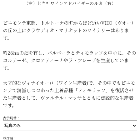
（左）と当社ワインアドバイザーのルカ（右）
ピエモンテ東部、トルトーナの町からほど近いVHO（ヴオー）
の丘の上にクラウディオ・マリオットのワイナリーはありま
す。
約26haの畑を有し、バルベーラとティモラッソを中心に、その
コルテーゼ、クロアティーナやラ・フレーザを生産していま
す。
天才的なヴィナイオーロ（ワイン生産者)で、その中でもピエモ
ンテで消滅しつつあった土着品種「ティモラッソ」を復活させ
た生産者として、ヴァルテル・マッサとともに伝説的な生産者
です。
表示切替：
並び順：