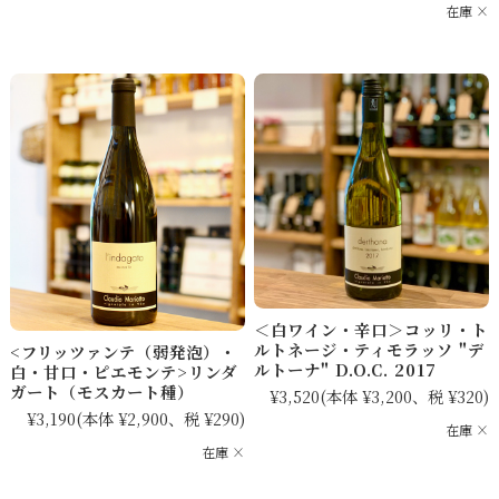
在庫 ×
＜白ワイン・辛口＞コッリ・ト
ルトネージ・ティモラッソ "デ
<フリッツァンテ（弱発泡）・
ルトーナ" D.O.C. 2017
白・甘口・ピエモンテ>リンダ
ガート（モスカート種）
¥3,520
(本体 ¥3,200、税 ¥320)
¥3,190
(本体 ¥2,900、税 ¥290)
在庫 ×
在庫 ×