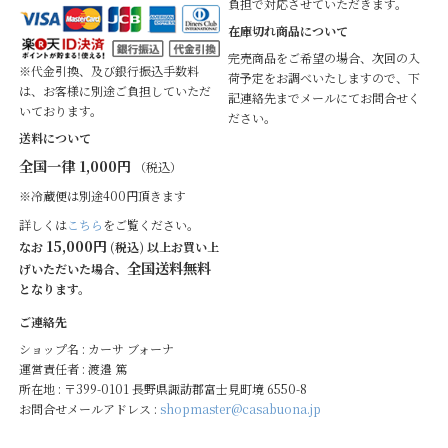
負担で対応させていただきます。
在庫切れ商品について
完売商品をご希望の場合、次回の入
※代金引換、及び銀行振込手数料
荷予定をお調べいたしますので、下
は、お客様に別途ご負担していただ
記連絡先までメールにてお問合せく
いております。
ださい。
送料について
全国一律 1,000円
（税込）
※冷蔵便は別途400円頂きます
詳しくは
こちら
をご覧ください。
15,000円
なお
(税込) 以上お買い上
全国送料無料
げいただいた場合、
となります。
ご連絡先
ショップ名 : カーサ ブォーナ
運営責任者 : 渡邉 篤
所在地 : 〒399-0101 長野県諏訪郡富士見町境 6550-8
お問合せメールアドレス :
shopmaster@casabuona.jp