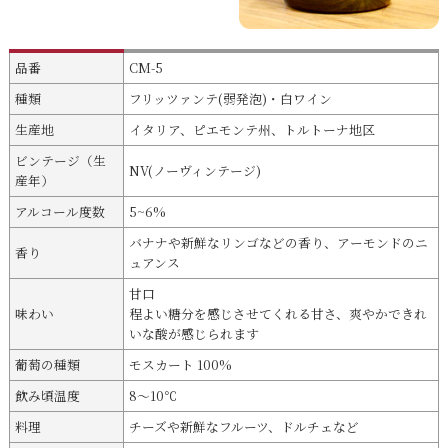
品番
CM-5
種類
フリッツァンテ(弱発泡)・白ワイン
生産地
イタリア、ピエモンテ州、トルトーナ地区
ビンテージ（生
NV(ノーヴィンテージ)
産年）
アルコール度数
5~6%
バナナや新鮮なリンゴなどの香り、アーモンドのニ
香り
ュアンス
甘口
味わい
程よい糖分を感じさせてくれる甘さ、爽やかできれ
いな酸が感じられます
葡萄の種類
モスカート 100%
飲み頃温度
8〜10℃
料理
チーズや新鮮なフルーツ、ドルチェなど