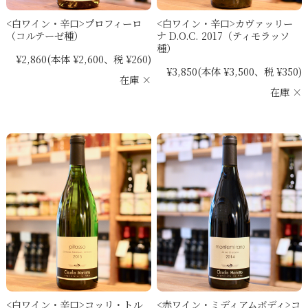
<白ワイン・辛口>プロフィーロ
<白ワイン・辛口>カヴァッリー
（コルテーゼ種）
ナ D.O.C. 2017（ティモラッソ
種）
¥2,860
(本体 ¥2,600、税 ¥260)
¥3,850
(本体 ¥3,500、税 ¥350)
在庫 ×
在庫 ×
<白ワイン・辛口>コッリ・トル
<赤ワイン・ミディアムボディ>コ