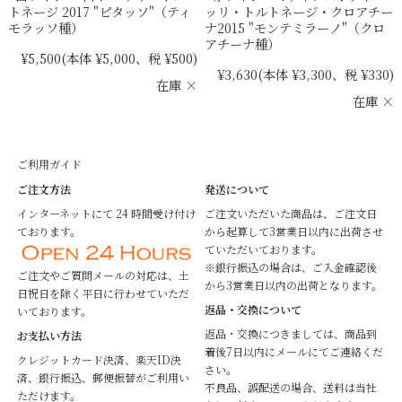
トネージ 2017 "ピタッソ"（ティ
ッリ・トルトネージ・クロアチー
モラッソ種）
ナ2015 "モンテミラーノ"（クロ
アチーナ種）
¥5,500
(本体 ¥5,000、税 ¥500)
¥3,630
(本体 ¥3,300、税 ¥330)
在庫 ×
在庫 ×
ご利用ガイド
ご注文方法
発送について
インターネットにて 24 時間受け付け
ご注文いただいた商品は、ご注文日
ております。
から起算して3営業日以内に出荷させ
ていただいております。
※銀行振込の場合は、ご入金確認後
ご注文やご質問メールの対応は、土
から3営業日以内の出荷となります。
日祝日を除く平日に行わせていただ
返品・交換について
いております。
返品・交換につきましては、商品到
お支払い方法
着後7日以内にメールにてご連絡くだ
クレジットカード決済、楽天ID決
さい。
済、銀行振込、郵便振替がご利用い
不良品、誤配送の場合、送料は当社
ただけます。