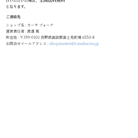
げいただいた場合、
となります。
ご連絡先
ショップ名 : カーサ ブォーナ
運営責任者 : 渡邉 篤
所在地 : 〒399-0101 長野県諏訪郡富士見町境 6550-8
お問合せメールアドレス :
shopmaster@casabuona.jp