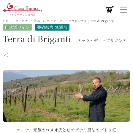
TOP
ワイナリーで選ぶ
テッラ・ディ・ブリガンティ (Terra di Briganti)
自然派ワイン
亜硫酸塩 無添加
Terra di Briganti
（テッラ・ディ・ブリガンテ
ィ）
オーナー家族のロメオ氏とビオデナミ農法のブドウ畑