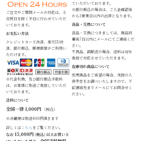
ていただいております。
※銀行振込の場合は、ご入金確認後
ご注文やご質問メールの対応は、土
から3営業日以内の出荷となります。
日祝日を除く平日に行わせていただ
返品・交換について
いております。
返品・交換につきましては、商品到
お支払い方法
着後7日以内にメールにてご連絡くだ
クレジットカード決済、楽天ID決
さい。
済、銀行振込、郵便振替がご利用い
不良品、誤配送の場合、送料は当社
ただけます。
負担で対応させていただきます。
在庫切れ商品について
完売商品をご希望の場合、次回の入
※代金引換、及び銀行振込手数料
荷予定をお調べいたしますので、下
は、お客様に別途ご負担していただ
記連絡先までメールにてお問合せく
いております。
ださい。
送料について
全国一律 1,000円
（税込）
※冷蔵便は別途400円頂きます
詳しくは
こちら
をご覧ください。
15,000円
なお
(税込) 以上お買い上
全国送料無料