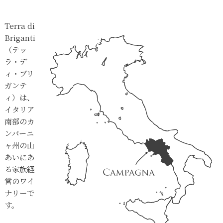
Terra di
Briganti
（テッ
ラ・デ
ィ・ブリ
ガンテ
ィ）は、
イタリア
南部のカ
ンパーニ
ャ州の山
あいにあ
る家族経
営のワイ
ナリーで
す。