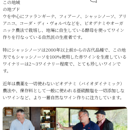
この地域
の地ブド
ウを中心にファランギーナ、フィアーノ、シャッシノーソ、アリ
アニコ、コーダ・ディ・ヴォルペなどを、ビオデナミやオーガ
ニック農法で栽培し、地場に自生している酵母を使ってワイン
作りを行なっている自然派の生産者です。
特にシャッシノーソは2000年以上前からの古代品種で、この地
方でもシャッシノーソを100%使用した赤ワインを生産している
ワイナリーは2～3ワイナリー程度で、とても珍しいワインで
す。
近年は農薬を一切使わないビオデナミ（バイオダイナミック）
農法や、保存料として一般に使われる亜硫酸塩を一切添加しな
いワインなど、より一層自然なワイン作りに注力しています。