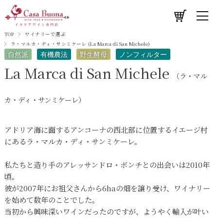
TOP
ワイナリーで選ぶ
ラ・マルカ・ディ・サンミケーレ (La Marca di San Michele)
自然派
有機農法
野生酵母
ノンフィルター
La Marca di San Michele
（ラ・マル
カ・ディ・サンミケーレ）
アドリア海に面するアンコーナの西北部に位置するイエージ村
にあるラ・マルカ・ディ・サンミケーレ。
私たちと造り手のアレッサンドロ・ボンチとの出会いは2010年
頃。
彼が2007年にお祖父さんから6haの畑を譲り受け、ワイナリー
を始めて数年のことでした。
当初から興味深いワインだったのですが、ようやく輸入が叶い