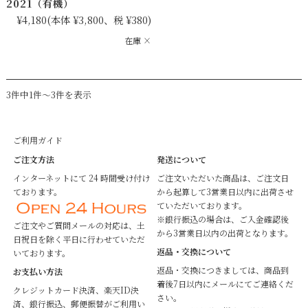
2021（有機）
¥4,180
(本体 ¥3,800、税 ¥380)
在庫 ×
3件中1件～3件を表示
ご利用ガイド
ご注文方法
発送について
インターネットにて 24 時間受け付け
ご注文いただいた商品は、ご注文日
ております。
から起算して3営業日以内に出荷させ
ていただいております。
※銀行振込の場合は、ご入金確認後
ご注文やご質問メールの対応は、土
から3営業日以内の出荷となります。
日祝日を除く平日に行わせていただ
返品・交換について
いております。
返品・交換につきましては、商品到
お支払い方法
着後7日以内にメールにてご連絡くだ
クレジットカード決済、楽天ID決
さい。
済、銀行振込、郵便振替がご利用い