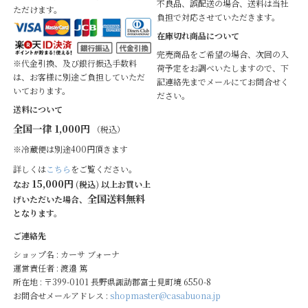
不良品、誤配送の場合、送料は当社
ただけます。
負担で対応させていただきます。
在庫切れ商品について
完売商品をご希望の場合、次回の入
※代金引換、及び銀行振込手数料
荷予定をお調べいたしますので、下
は、お客様に別途ご負担していただ
記連絡先までメールにてお問合せく
いております。
ださい。
送料について
全国一律 1,000円
（税込）
※冷蔵便は別途400円頂きます
詳しくは
こちら
をご覧ください。
15,000円
なお
(税込) 以上お買い上
全国送料無料
げいただいた場合、
となります。
ご連絡先
ショップ名 : カーサ ブォーナ
運営責任者 : 渡邉 篤
所在地 : 〒399-0101 長野県諏訪郡富士見町境 6550-8
お問合せメールアドレス :
shopmaster@casabuona.jp