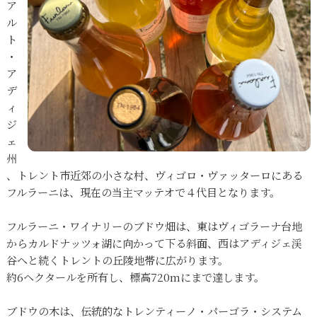
ア
ル
ト
・
ア
デ
ィ
ジ
ェ
州
、トレント市近郊の小さな村、ヴィゴロ・ヴァッターロにある
フルラーニは、現在の当主マッテオで４代目となります。
フルラーニ・ワイナリーのブドウ畑は、東はヴィゴラーナ台地
からカルドナッツォ湖に向かって下る斜面、西はアディジェ渓
谷へと続くトレントの丘陵地帯に広がります。
約6ヘクタールを所有し、標高720mにまで達します。
ブドウの木は、伝統的なトレンティーノ・パーゴラ・システム