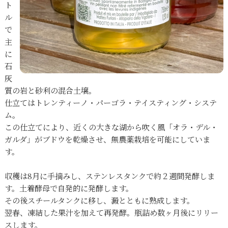
ト
ル
で
主
に
石
灰
質の岩と砂利の混合土壌。
仕立てはトレンティーノ・パーゴラ・テイスティング・システ
ム。
この仕立てにより、近くの大きな湖から吹く風「オラ・デル・
ガルダ」がブドウを乾燥させ、無農薬栽培を可能にしていま
す。
収穫は8月に手摘みし、ステンレスタンクで約２週間発酵しま
す。土着酵母で自発的に発酵します。
その後スチールタンクに移し、澱とともに熟成します。
翌春、凍結した果汁を加えて再発酵。瓶詰め数ヶ月後にリリー
スします。