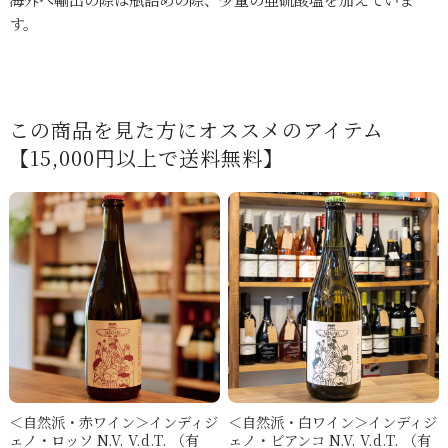
す。
この商品を見た方にオススメのアイテム
【15,000円以上で送料無料】
＜自然派・赤ワイン＞インディジ
＜自然派・白ワイン＞インディジ
ェノ・ロッソ N.V. V.d.T. （有
ェノ・ビアンコ N.V. V.d.T. （有