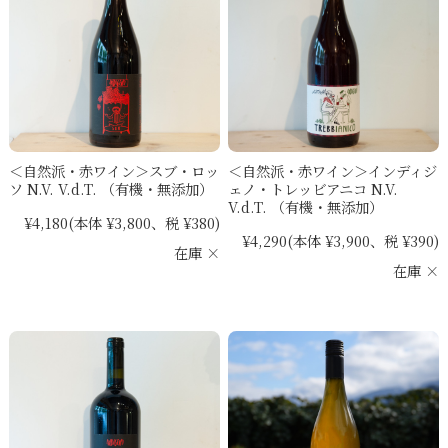
＜自然派・赤ワイン＞スブ・ロッ
＜自然派・赤ワイン＞インディジ
ソ N.V. V.d.T. （有機・無添加）
ェノ・トレッビアニコ N.V.
V.d.T. （有機・無添加）
¥4,180
(本体 ¥3,800、税 ¥380)
¥4,290
(本体 ¥3,900、税 ¥390)
在庫 ×
在庫 ×