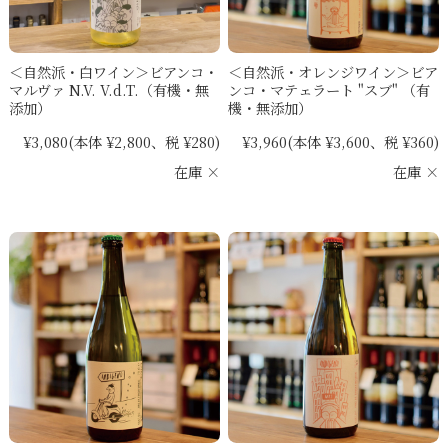
＜自然派・白ワイン＞ビアンコ・
＜自然派・オレンジワイン＞ビア
マルヴァ N.V. V.d.T.（有機・無
ンコ・マテェラート "スブ" （有
添加）
機・無添加）
¥3,080
(本体 ¥2,800、税 ¥280)
¥3,960
(本体 ¥3,600、税 ¥360)
在庫 ×
在庫 ×