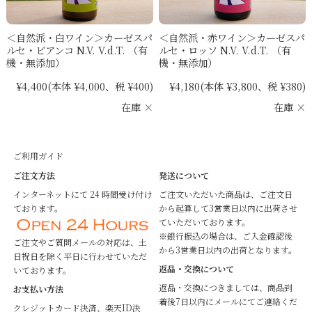
＜自然派・白ワイン＞カーゼスパ
＜自然派・赤ワイン＞カーゼスパ
ルセ・ビアンコ N.V. V.d.T. （有
ルセ・ロッソ N.V. V.d.T. （有
機・無添加）
機・無添加）
¥4,400
(本体 ¥4,000、税 ¥400)
¥4,180
(本体 ¥3,800、税 ¥380)
在庫 ×
在庫 ×
ご利用ガイド
ご注文方法
発送について
インターネットにて 24 時間受け付け
ご注文いただいた商品は、ご注文日
ております。
から起算して3営業日以内に出荷させ
ていただいております。
※銀行振込の場合は、ご入金確認後
ご注文やご質問メールの対応は、土
から3営業日以内の出荷となります。
日祝日を除く平日に行わせていただ
返品・交換について
いております。
返品・交換につきましては、商品到
お支払い方法
着後7日以内にメールにてご連絡くだ
クレジットカード決済、楽天ID決