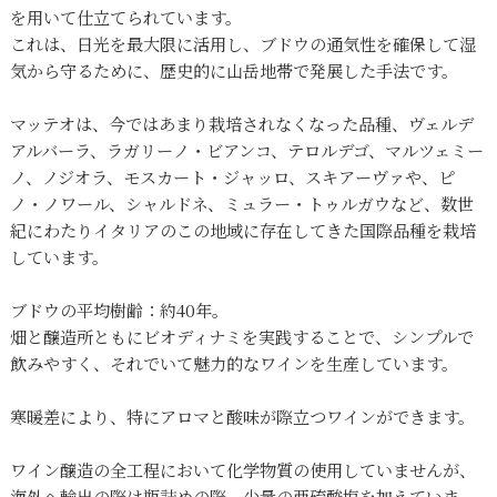
を用いて仕立てられています。
これは、日光を最大限に活用し、ブドウの通気性を確保して湿
気から守るために、歴史的に山岳地帯で発展した手法です。
マッテオは、今ではあまり栽培されなくなった品種、ヴェルデ
アルバーラ、ラガリーノ・ビアンコ、テロルデゴ、マルツェミー
ノ、ノジオラ、モスカート・ジャッロ、スキアーヴァや、ピ
ノ・ノワール、シャルドネ、ミュラー・トゥルガウなど、数世
紀にわたりイタリアのこの地域に存在してきた国際品種を栽培
しています。
ブドウの平均樹齢：約40年。
畑と醸造所ともにビオディナミを実践することで、シンプルで
飲みやすく、それでいて魅力的なワインを生産しています。
寒暖差により、特にアロマと酸味が際立つワインができます。
ワイン醸造の全工程において化学物質の使用していませんが、
海外へ輸出の際は瓶詰めの際、少量の亜硫酸塩を加えていま