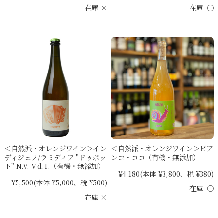
在庫 ×
在庫 ○
＜自然派・オレンジワイン＞イン
＜自然派・オレンジワイン＞ビア
ディジェノ/ラミディア "ドゥボッ
ンコ・ココ（有機・無添加）
ト" N.V. V.d.T.（有機・無添加）
¥4,180
(本体 ¥3,800、税 ¥380)
¥5,500
(本体 ¥5,000、税 ¥500)
在庫 ○
在庫 ×