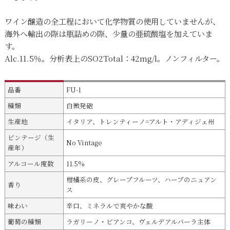
ワイン醸造の全工程において化学物質の使用していませんが、
海外へ輸出の際は瓶詰めの際、少量の亜硫酸塩を加えていま
す。
Alc.11.5％。分析表上のSO2Total：42mg/l。ノンフィルター。
品番
FU-1
種類
白微発砲
生産地
イタリア、トレンティーノ=アルト・アディジェ州
ビンテージ（生
No Vintage
産年）
アルコール度数
11.5%
柑橘系の皮、グレープフルーツ、ハーブのニュアン
香り
ス
味わい
辛口、ミネラルで爽やかな酸
葡萄の種類
ラガリーノ・ビアンコ、ヴェルデアルバーラ主体