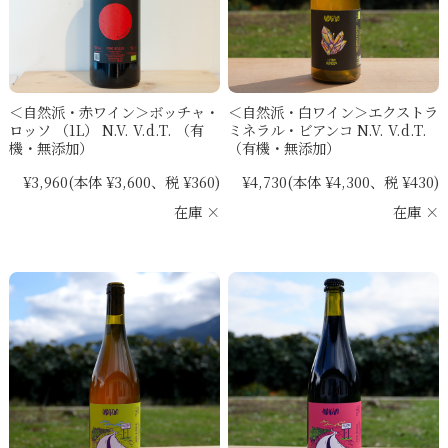
＜自然派・赤ワイン＞ボッチャ・
＜自然派・白ワイン＞エクストラ
ロッソ （1L） N.V. V.d.T. （有
ミネラル・ビアンコ N.V. V.d.T.
機・無添加）
（有機・無添加）
¥3,960
(本体 ¥3,600、税 ¥360)
¥4,730
(本体 ¥4,300、税 ¥430)
在庫 ×
在庫 ×