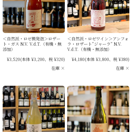
＜自然派・ロゼ微発泡＞ロザー
＜自然派・ロゼワイン＞アンフォ
ト・ガス N.V. V.d.T.（有機・無
ラ・ロザート”ジャーラ” N.V.
添加）
V.d.T.（有機・無添加）
¥3,520
(本体 ¥3,200、税 ¥320)
¥4,180
(本体 ¥3,800、税 ¥380)
在庫 ×
在庫 ×