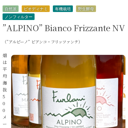
自然派
ビオディナミ
有機栽培
野生酵母
ノンフィルター
”ALPINO” Bianco Frizzante NV
（”アルピーノ” ビアンコ・フリッツァンテ）
畑
は
平
均
海
抜
5
0
0
メ
ー