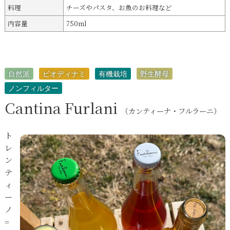
料理
チーズやパスタ、お魚のお料理など
内容量
750ml
自然派
ビオディナミ
有機栽培
野生酵母
ノンフィルター
Cantina Furlani
（カンティーナ・フルラーニ）
ト
レ
ン
テ
ィ
ー
ノ
=