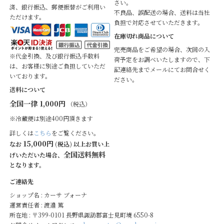
さい。
済、銀行振込、郵便振替がご利用い
不良品、誤配送の場合、送料は当社
ただけます。
負担で対応させていただきます。
在庫切れ商品について
完売商品をご希望の場合、次回の入
※代金引換、及び銀行振込手数料
荷予定をお調べいたしますので、下
は、お客様に別途ご負担していただ
記連絡先までメールにてお問合せく
いております。
ださい。
送料について
全国一律 1,000円
（税込）
※冷蔵便は別途400円頂きます
詳しくは
こちら
をご覧ください。
15,000円
なお
(税込) 以上お買い上
全国送料無料
げいただいた場合、
となります。
ご連絡先
ショップ名 : カーサ ブォーナ
運営責任者 : 渡邉 篤
所在地 : 〒399-0101 長野県諏訪郡富士見町境 6550-8