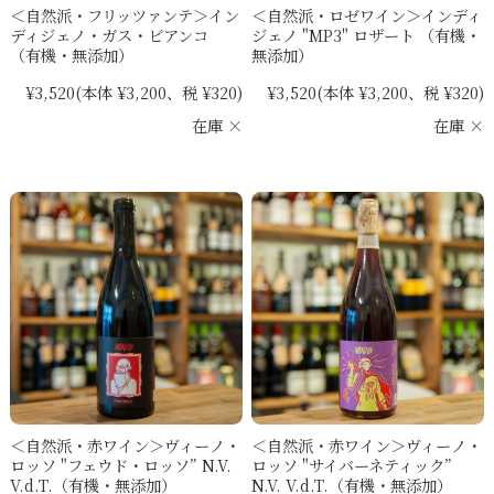
＜自然派・フリッツァンテ＞イン
＜自然派・ロゼワイン＞インディ
ディジェノ・ガス・ビアンコ
ジェノ "MP3" ロザート （有機・
（有機・無添加）
無添加）
¥3,520
(本体 ¥3,200、税 ¥320)
¥3,520
(本体 ¥3,200、税 ¥320)
在庫 ×
在庫 ×
＜自然派・赤ワイン＞ヴィーノ・
＜自然派・赤ワイン＞ヴィーノ・
ロッソ "フェウド・ロッソ” N.V.
ロッソ "サイバーネティック”
V.d.T.（有機・無添加）
N.V. V.d.T.（有機・無添加）