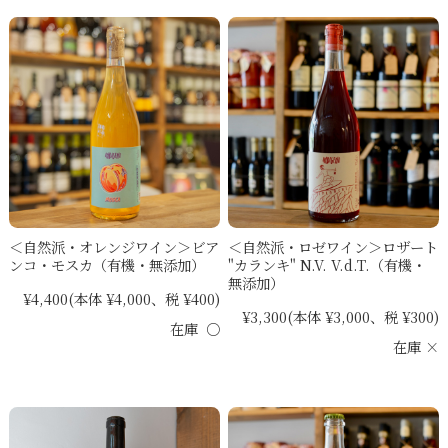
＜自然派・オレンジワイン＞ビア
＜自然派・ロゼワイン＞ロザート
ンコ・モスカ（有機・無添加）
"カランキ" N.V. V.d.T.（有機・
無添加）
¥4,400
(本体 ¥4,000、税 ¥400)
¥3,300
(本体 ¥3,000、税 ¥300)
在庫 ○
在庫 ×