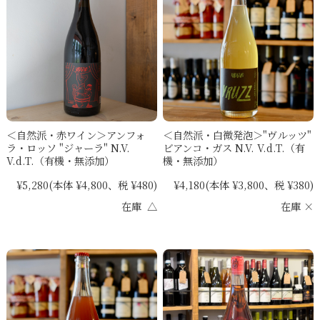
＜自然派・白微発泡＞"ヴルッツ"
＜自然派・赤ワイン＞アンフォ
ビアンコ・ガス N.V. V.d.T.（有
ラ・ロッソ "ジャーラ" N.V.
機・無添加）
V.d.T.（有機・無添加）
¥4,180
(本体 ¥3,800、税 ¥380)
¥5,280
(本体 ¥4,800、税 ¥480)
在庫 ×
在庫 △