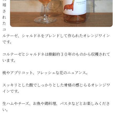
培
さ
れ
た
コ
ルテーゼ、シャルドネをブレンドして作られたオレンジワイン
です。
コルテーゼとシャルドネは樹齢約３０年のものから収穫されて
います。
桃やアプリコット、フレッシュな花のニュアンス。
スッキリとした酸でしっかりとした骨格の感じらるオレンジワ
インです。
生ハムやチーズ、お魚や鶏料理、パスタなどとお楽しみくださ
い。