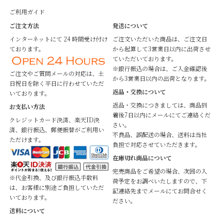
ご利用ガイド
ご注文方法
発送について
インターネットにて 24 時間受け付け
ご注文いただいた商品は、ご注文日
ております。
から起算して3営業日以内に出荷させ
ていただいております。
※銀行振込の場合は、ご入金確認後
ご注文やご質問メールの対応は、土
から3営業日以内の出荷となります。
日祝日を除く平日に行わせていただ
返品・交換について
いております。
返品・交換につきましては、商品到
お支払い方法
着後7日以内にメールにてご連絡くだ
クレジットカード決済、楽天ID決
さい。
済、銀行振込、郵便振替がご利用い
不良品、誤配送の場合、送料は当社
ただけます。
負担で対応させていただきます。
在庫切れ商品について
完売商品をご希望の場合、次回の入
※代金引換、及び銀行振込手数料
荷予定をお調べいたしますので、下
は、お客様に別途ご負担していただ
記連絡先までメールにてお問合せく
いております。
ださい。
送料について