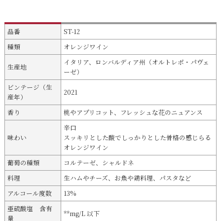
品番
ST-12
種類
オレンジワイン
イタリア、ロンバルディア州（オルトレポ・パヴェ
生産地
ーゼ）
ビンテージ（生
2021
産年）
香り
桃やアプリコット、フレッシュな花のニュアンス
辛口
味わい
スッキリとした酸でしっかりとした骨格の感じらる
オレンジワイン
葡萄の種類
コルテーゼ、シャルドネ
料理
生ハムやチーズ、お魚や鶏料理、パスタなど
アルコール度数
13%
亜硫酸塩 含有
**mg/L 以下
量