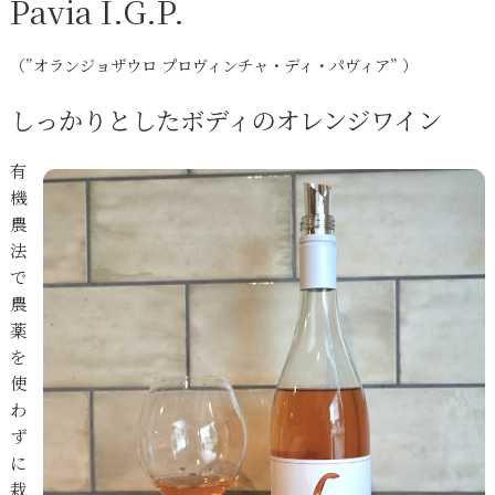
Pavia I.G.P.
（”オランジョザウロ プロヴィンチャ・ディ・パヴィア” ）
しっかりとしたボディのオレンジワイン
有
機
農
法
で
農
薬
を
使
わ
ず
に
栽