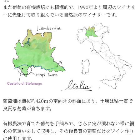
また葡萄の有機栽培にも積極的で、1990年より周辺のワイナリ
ーに先駆けて取り組んでいる自然派のワイナリーです。
葡萄畑は海抜約420mの南向きの斜面にあり、土壌は粘土質で
良質な葡萄が育ちます。
有機農法で育てた葡萄を手摘みで、さらに実が潰れない様に細
心の気遣いをして収穫し、その後良質の葡萄だけをワイン作り
に使用します。