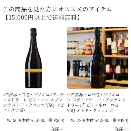
この商品を見た方にオススメのアイテム
【15,000円以上で送料無料】
<自然派・白泡・ピノネロ>アンチ
＜自然派・ロゼ泡・ピノネロ
ェストラーレ ピノ・ネロ スプマ
＞"ステファナーゴ・アンチェス
ンテ メトド・クラシコ VSQ （ピ
トラーレ" ピノ・ネロ ロゼ
ノ・ネロ種）
VSQ メトド・クラッシコ
¥5,500
(本体 ¥5,000、税 ¥500)
¥5,280
(本体 ¥4,800、税 ¥480)
在庫 ×
在庫 ×