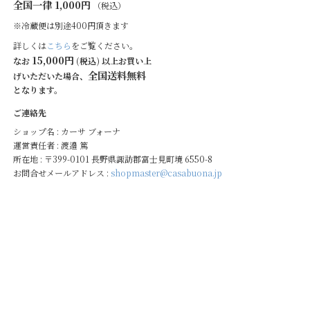
全国一律 1,000円
（税込）
※冷蔵便は別途400円頂きます
詳しくは
こちら
をご覧ください。
15,000円
なお
(税込) 以上お買い上
全国送料無料
げいただいた場合、
となります。
ご連絡先
ショップ名 : カーサ ブォーナ
運営責任者 : 渡邉 篤
所在地 : 〒399-0101 長野県諏訪郡富士見町境 6550-8
お問合せメールアドレス :
shopmaster@casabuona.jp