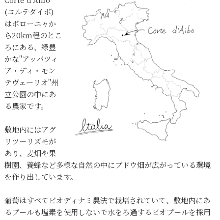
(コルテダイボ)
はボローニャか
ら20km程のとこ
ろにある、緑豊
かな"アッバツィ
ア・ディ・モン
テヴェーリオ"州
立公園の中にあ
る農家です。
敷地内にはアグ
リツーリズモが
あり、麦畑や果
樹園、養蜂など多様な自然の中にブドウ畑が広がっている環境
を作り出しています。
葡萄はすべてビオディナミ農法で栽培されていて、敷地内にあ
るブールも塩素を使用しないで水をろ過するビオプールを採用