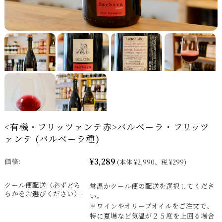
<有機・フリッツァンテ赤>バルベーラ・フリッツ
ァンテ (バルベーラ種)
¥3,289
価格:
(本体 ¥2,990、税 ¥299)
クール便配送（必ずどち
常温かクール便の配送を選択してくださ
らかをお選びください）:
い。
＊ワインやオリーブオイルをご注文で、
特に夏場など気温が２５度を上回る場合