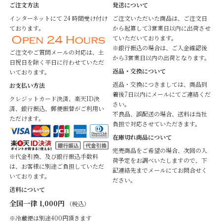
ご注文方法
発送について
インターネットにて 24 時間受け付け
ご注文いただいた商品は、ご注文日
ております。
から起算して3営業日以内に出荷させ
ていただいております。
※銀行振込の場合は、ご入金確認後
ご注文やご質問メールの対応は、土
から3営業日以内の出荷となります。
日祝日を除く平日に行わせていただ
返品・交換について
いております。
返品・交換につきましては、商品到
お支払い方法
着後7日以内にメールにてご連絡くだ
クレジットカード決済、楽天ID決
さい。
済、銀行振込、郵便振替がご利用い
不良品、誤配送の場合、送料は当社
ただけます。
負担で対応させていただきます。
在庫切れ商品について
完売商品をご希望の場合、次回の入
※代金引換、及び銀行振込手数料
荷予定をお調べいたしますので、下
は、お客様に別途ご負担していただ
記連絡先までメールにてお問合せく
いております。
ださい。
送料について
全国一律 1,000円
（税込）
※冷蔵便は別途400円頂きます