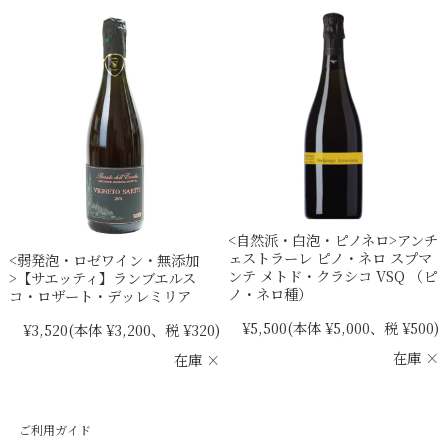
<自然派・白泡・ピノネロ>アンチ
ェストラーレ ピノ・ネロ スプマ
<弱発泡・ロゼワイン・無添加
ンテ メトド・クラシコ VSQ （ピ
>【サエッティ】ランブエルス
ノ・ネロ種）
コ・ロザート・デッレミリア
¥5,500
(本体 ¥5,000、税 ¥500)
¥3,520
(本体 ¥3,200、税 ¥320)
在庫 ×
在庫 ×
ご利用ガイド