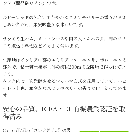
ンテ（弱発砲ワイン）です。
ルビーレッドの色合いで華やかなスミレやベリーの香りがお楽
しみいただけ、果実味豊かな味わいです。
サラミや生ハム、ミートソースや肉の入ったパスタ、肉のグリ
ルや煮込み料理などともよく合います。
生産地はイタリア中部のエミリアロマーニャ州、ボローニャの
郊外で、粘土質土壌が主体の海抜200mの丘陵地で作られてい
ます。
タンク内で二次発酵させるシャルマ方式を採用していて、ルビ
ーレッド色、華やかなスミレやベリーの香りに仕上がっていま
す。
安心の品質、ICEA・EU有機農業認証を取
得済み
Corte d'Aibo (コルテダイボ) の製