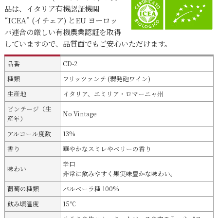
品は、イタリア有機認証機関
“ICEA” (イチェア) とEU ヨーロッ
パ連合の厳しい有機農業認証を取得
していますので、品質面でもご安心いただけます。
品番
CD-2
種類
フリッツァンテ (弱発砲ワイン)
生産地
イタリア、エミリア・ロマーニャ州
ビンテージ（生
No Vintage
産年）
アルコール度数
13%
香り
華やかなスミレやベリーの香り
辛口
味わい
非常に飲みやすく果実味豊かな味わい。
葡萄の種類
バルベーラ種 100%
飲み頃温度
15℃