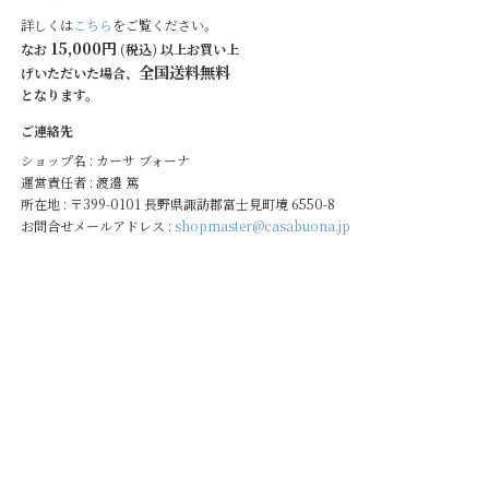
詳しくは
こちら
をご覧ください。
15,000円
なお
(税込) 以上お買い上
全国送料無料
げいただいた場合、
となります。
ご連絡先
ショップ名 : カーサ ブォーナ
運営責任者 : 渡邉 篤
所在地 : 〒399-0101 長野県諏訪郡富士見町境 6550-8
お問合せメールアドレス :
shopmaster@casabuona.jp