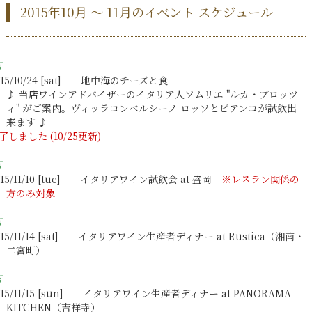
2015年10月 ～ 11月のイベント スケジュール
015/10/24 [sat] 地中海のチーズと食
♪ 当店ワインアドバイザーのイタリア人ソムリエ "ルカ・ブロッツ
ィ" がご案内。ヴィッラコンベルシーノ ロッソとビアンコが試飲出
来ます ♪
了しました (10/25更新)
015/11/10 [tue] イタリアワイン試飲会 at 盛岡
※レスラン関係の
方のみ対象
015/11/14 [sat] イタリアワイン生産者ディナー at Rustica（湘南・
二宮町）
015/11/15 [sun] イタリアワイン生産者ディナー at PANORAMA
KITCHEN（吉祥寺）