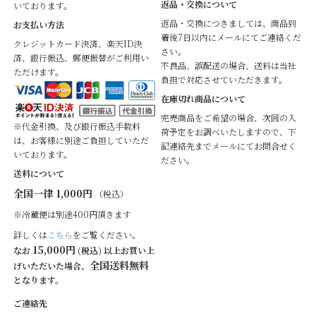
返品・交換について
いております。
返品・交換につきましては、商品到
お支払い方法
着後7日以内にメールにてご連絡くだ
クレジットカード決済、楽天ID決
さい。
済、銀行振込、郵便振替がご利用い
不良品、誤配送の場合、送料は当社
ただけます。
負担で対応させていただきます。
在庫切れ商品について
完売商品をご希望の場合、次回の入
※代金引換、及び銀行振込手数料
荷予定をお調べいたしますので、下
は、お客様に別途ご負担していただ
記連絡先までメールにてお問合せく
いております。
ださい。
送料について
全国一律 1,000円
（税込）
※冷蔵便は別途400円頂きます
詳しくは
こちら
をご覧ください。
15,000円
なお
(税込) 以上お買い上
全国送料無料
げいただいた場合、
となります。
ご連絡先