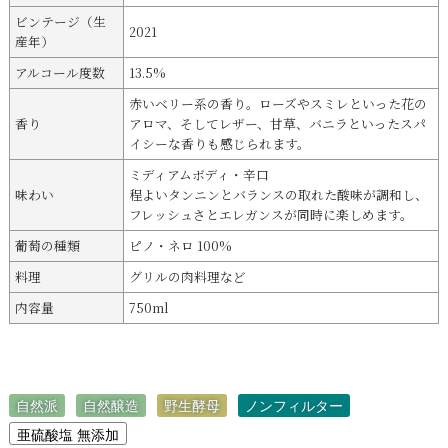
ビンテージ（生
2021
産年）
アルコール度数
13.5%
赤いベリー系の香り。ローズやスミレといった花の
香り
アロマ、そしてレザー、甘草、バニラといったスパ
イシーな香りも感じられます。
ミディアムボディ・辛口
味わい
程よいタンニンとバランスの取れた酸味が調和し、
フレッシュさとエレガンスが同時に楽しめます。
葡萄の種類
ピノ・ネロ 100%
料理
グリルの肉料理など
内容量
750ml
自然派
自然醸造
野生酵母
ノンフィルター
亜硫酸塩 無添加