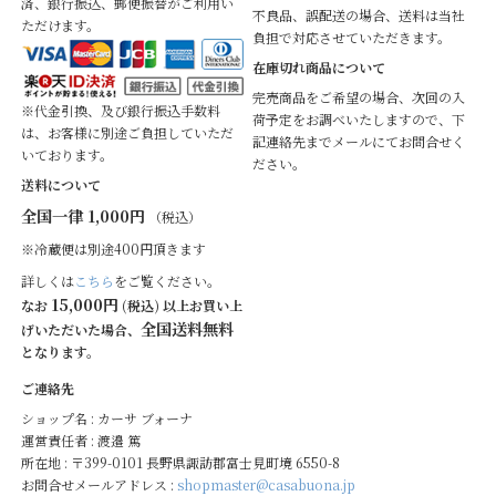
済、銀行振込、郵便振替がご利用い
不良品、誤配送の場合、送料は当社
ただけます。
負担で対応させていただきます。
在庫切れ商品について
完売商品をご希望の場合、次回の入
※代金引換、及び銀行振込手数料
荷予定をお調べいたしますので、下
は、お客様に別途ご負担していただ
記連絡先までメールにてお問合せく
いております。
ださい。
送料について
全国一律 1,000円
（税込）
※冷蔵便は別途400円頂きます
詳しくは
こちら
をご覧ください。
15,000円
なお
(税込) 以上お買い上
全国送料無料
げいただいた場合、
となります。
ご連絡先
ショップ名 : カーサ ブォーナ
運営責任者 : 渡邉 篤
所在地 : 〒399-0101 長野県諏訪郡富士見町境 6550-8
お問合せメールアドレス :
shopmaster@casabuona.jp