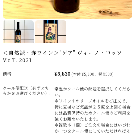
＜自然派・赤ワイン＞"ゲア" ヴィーノ・ロッソ
V.d.T. 2021
¥5,830
価格:
(本体 ¥5,300、税 ¥530)
クール便配送（必ずどち
常温かクール便の配送を選択してくださ
らかをお選びください）:
い。
＊ワインやオリーブオイルをご注文で、
特に夏場など気温が２５度を上回る場合
には品質保持のためクール便のご利用を
強くお薦めいたします。
＊複数本（個）ご注文の場合にはいづれ
か一つをクール便にしていただければそ