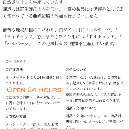
自然派ワインを生産しています。
醸造には野生酵母のみを使い、一部の製品には保存料として広
く使われている亜硫酸塩の添加も行っていません。
葡萄も地場品種にこだわり、白ワイン用に「コルテーゼ」と
「ティモラッソ」を、また赤ワイン用には「ドルチェット」と
「バルベーラ」、この地域特有の4種類を生産しています。
ご利用ガイド
ご注文方法
発送について
インターネットにて 24 時間受け付け
ご注文いただいた商品は、ご注文日
ております。
から起算して3営業日以内に出荷させ
ていただいております。
※銀行振込の場合は、ご入金確認後
ご注文やご質問メールの対応は、土
から3営業日以内の出荷となります。
日祝日を除く平日に行わせていただ
返品・交換について
いております。
返品・交換につきましては、商品到
お支払い方法
着後7日以内にメールにてご連絡くだ
クレジットカード決済、楽天ID決
さい。