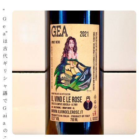
"
G
e
a"
は
古
代
ギ
リ
シ
ャ
語
で
G
ai
a
の
こ