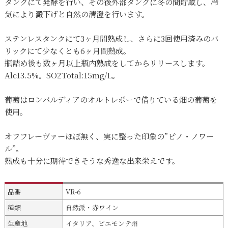
タンクにて発酵を行い、その後外部タンクに冬の間貯蔵し、冷
気により澱下げと自然の清澄を行います。
ステンレスタンクにて3ヶ月間熟成し、さらに3回使用済みのバ
リックにて少なくとも6ヶ月間熟成。
瓶詰め後も数ヶ月以上瓶内熟成をしてからリリースします。
Alc13.5%。SO2Total:15mg/L。
葡萄はロンバルディアのオルトレポーで借りている畑の葡萄を
使用。
オフフレーヴァーほぼ無く、実に整った印象の”ピノ・ノワー
ル”。
熟成も十分に期待できそうな秀逸な出来栄えです。
品番
VR-6
種類
自然派・赤ワイン
生産地
イタリア、ピエモンテ州