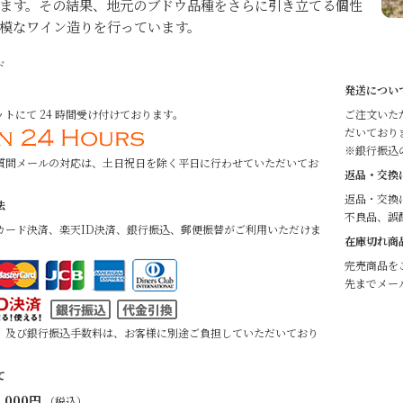
ます。その結果、地元のブドウ品種をさらに引き立てる個性
模なワイン造りを行っています。
ド
発送につい
トにて 24 時間受け付けております。
ご注文いた
だいており
※銀行振込
質問メールの対応は、土日祝日を除く平日に行わせていただいてお
返品・交換
返品・交換
法
不良品、誤
カード決済、楽天ID決済、銀行振込、郵便振替がご利用いただけま
在庫切れ商
完売商品を
先までメー
、及び銀行振込手数料は、お客様に別途ご負担していただいており
て
,000円
（税込）