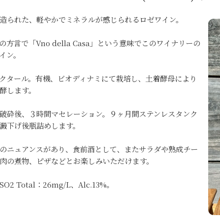
造られた、軽やかでミネラルが感じられるロゼワイン。
方言で「Vno della Casa」という意味でこのワイナリーの
イン。
本/ヘクタール。有機、ビオディナミにて栽培し、土着酵母により
酵します。
破砕後、３時間マセレーション。９ヶ月間ステンレスタンク
澱下げ後瓶詰めします。
のニュアンスがあり、食前酒として、またサラダや熟成チー
肉の煮物、ピザなどとお楽しみいただけます。
2 Total：26mg/L、Alc.13%。