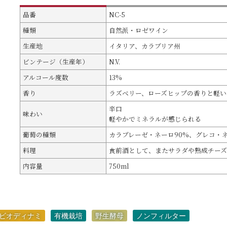
品番
NC-5
種類
自然派・ロゼワイン
生産地
イタリア、カラブリア州
ビンテージ（生産年）
N.V.
アルコール度数
13%
香り
ラズベリー、ローズヒップの香りと軽い
辛口
味わい
軽やかでミネラルが感じられる
葡萄の種類
カラブレーゼ・ネーロ90%、グレコ・ネ
料理
食前酒として、またサラダや熟成チーズ
内容量
750ml
ビオディナミ
有機栽培
野生酵母
ノンフィルター