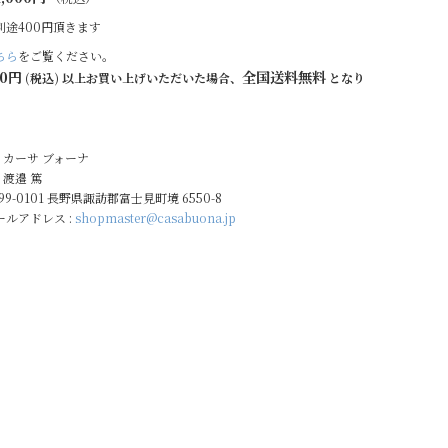
別途400円頂きます
ちら
をご覧ください。
00円
全国送料無料
(税込) 以上お買い上げいただいた場合、
となり
: カーサ ブォーナ
 渡邉 篤
399-0101 長野県諏訪郡富士見町境 6550-8
ルアドレス :
shopmaster@casabuona.jp