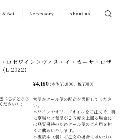
t & Set
Accessory
About us
ンセット
ワイン グッズ
カーサブォーナ
について
トセット
その他
生産者一覧
派・ロゼワイン＞ヴィヌ・イ・カーサ・ロザ
 (L.2022)
¥4,180
(本体 ¥3,800、税 ¥380)
送（必ずどちら
常温かクール便の配送を選択してくださ
ください）:
い。
＊ワインやオリーブオイルをご注文で、特
に夏場など気温が２５度を上回る場合に
は品質保持のためクール便のご利用を強
くお薦めいたします。
＊複数本（個）ご注文の場合にはいづれ