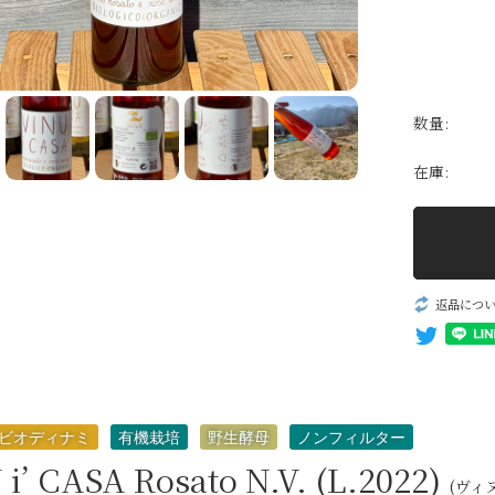
パッシート
自然派ワイン
無添加ワイン
数量:
生産者一覧
在庫:
返品につ
ビオディナミ
有機栽培
野生酵母
ノンフィルター
i’ CASA Rosato N.V. (L.2022)
(ヴィ