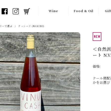
Wine
Food & Oil
Gif
白ワイン
オリーブオイル
ワイ
リーで選ぶ
ナッシーリ (NASCIRI)
オレンジワイン
バルサミコ酢
ギフ
赤ワイン
瓶詰め食材
＜自然
ート N.V.
ロゼワイン
チョコレート
価格:
フリッツァンテ
生産者一覧
（弱泡）
クール便配
かをお選び
スプマンテ
（泡）
シードル