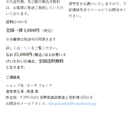
※代金引換、及び銀行振込手数料
荷予定をお調べいたしますので、下
は、お客様に別途ご負担していただ
記連絡先までメールにてお問合せく
いております。
ださい。
送料について
全国一律 1,000円
（税込）
※冷蔵便は別途400円頂きます
詳しくは
こちら
をご覧ください。
15,000円
なお
(税込) 以上お買い上
全国送料無料
げいただいた場合、
となります。
ご連絡先
ショップ名 : カーサ ブォーナ
運営責任者 : 渡邉 篤
所在地 : 〒399-0101 長野県諏訪郡富士見町境 6550-8
お問合せメールアドレス :
shopmaster@casabuona.jp