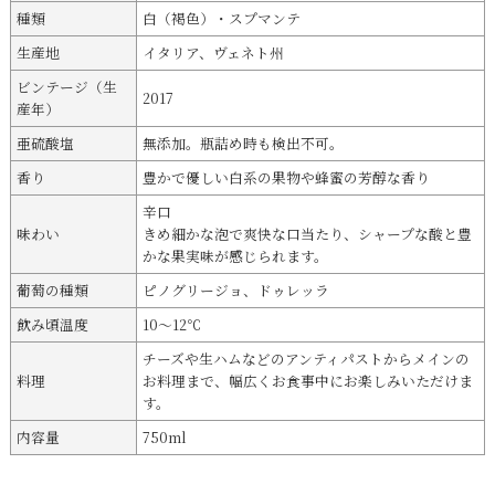
種類
白（褐色）・スプマンテ
生産地
イタリア、ヴェネト州
ビンテージ（生
2017
産年）
亜硫酸塩
無添加。瓶詰め時も検出不可。
香り
豊かで優しい白系の果物や蜂蜜の芳醇な香り
辛口
味わい
きめ細かな泡で爽快な口当たり、シャープな酸と豊
かな果実味が感じられます。
葡萄の種類
ピノグリージョ、ドゥレッラ
飲み頃温度
10～12℃
チーズや生ハムなどのアンティパストからメインの
料理
お料理まで、幅広くお食事中にお楽しみいただけま
す。
内容量
750ml