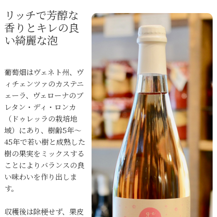
リッチで芳醇な
香りとキレの良
い綺麗な泡
葡萄畑はヴェネト州、ヴ
ィチェンツァのカステニ
ェーラ、ヴェローナのブ
レタン・ディ・ロンカ
（ドゥレッラの栽培地
域）にあり、樹齢5年〜
45年で若い樹と成熟した
樹の果実をミックスする
ことによりバランスの良
い味わいを作り出しま
す。
収穫後は除梗せず、果皮