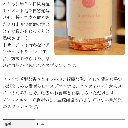
とともに約２２日間常温
でセメント槽で自然発酵
させ、搾って皮を取り除
き２月末まで葡萄の滓と
ともに寝かせじっくりと
熟成させます。
ドサージュは行わないア
ンチェストラーレ （田
舎）方式で作られた、ま
さに自然が生み出したスプマンテです。
リッチで芳醇な香りとキレの良い綺麗な泡、そして豊かな果実
味が楽しめる素晴らしいスプマンテで、アンティパストからメ
インのお料理まで、幅広いお食事とお楽しみいただけます。
ノンフィルターで瓶詰めし、亜硫酸塩も添加していない自然派
のスプマンテです。
品番
IS-4