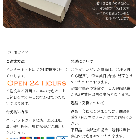
ご利用ガイド
ご注文方法
発送について
インターネットにて 24 時間受け付け
ご注文いただいた商品は、ご注文日
ております。
から起算して3営業日以内に出荷させ
ていただいております。
※銀行振込の場合は、ご入金確認後
ご注文やご質問メールの対応は、土
から3営業日以内の出荷となります。
日祝日を除く平日に行わせていただ
返品・交換について
いております。
返品・交換につきましては、商品到
お支払い方法
着後7日以内にメールにてご連絡くだ
クレジットカード決済、楽天ID決
さい。
済、銀行振込、郵便振替がご利用い
不良品、誤配送の場合、送料は当社
ただけます。
負担で対応させていただきます。