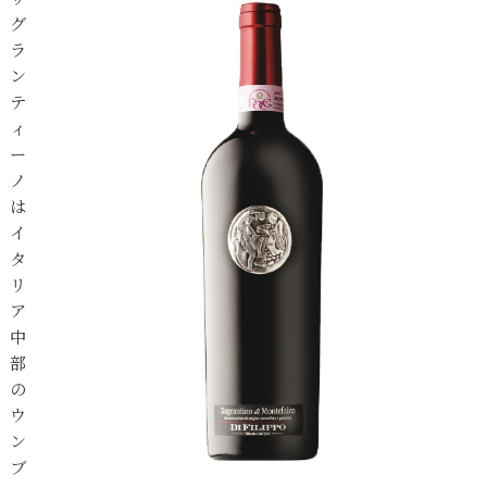
グ
ラ
ン
テ
ィ
ー
ノ
は
イ
タ
リ
ア
中
部
の
ウ
ン
ブ