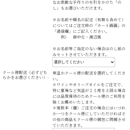
なお素敵な手作りの水引をかけた「の
し」もお選びいただけます。
※お名前や題名の記述（有無も含めて）
についてはご注文時の「カート画面」の
「通信欄」にご記入ください。
例） 御中元・渡辺篤
※お名前等ご指定のない場合はのし紙の
みセットさせていただきます。
クール便配送（必ずどち
常温かクール便の配送を選択してくださ
らかをお選びください）:
い。
＊ワインやオリーブオイルをご注文で、
特に夏場など気温が２５度を上回る場合
には品質保持のためクール便のご利用を
強くお薦めいたします。
＊複数本（個）ご注文の場合にはいづれ
か一つをクール便にしていただければそ
の他の商品もクール便の梱包に同梱させ
ていただきます。