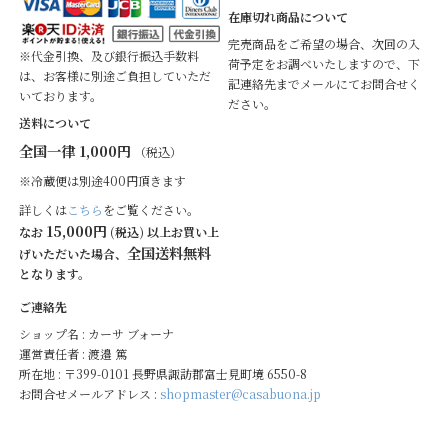
在庫切れ商品について
完売商品をご希望の場合、次回の入
※代金引換、及び銀行振込手数料
荷予定をお調べいたしますので、下
は、お客様に別途ご負担していただ
記連絡先までメールにてお問合せく
いております。
ださい。
送料について
全国一律 1,000円
（税込）
※冷蔵便は別途400円頂きます
詳しくは
こちら
をご覧ください。
15,000円
なお
(税込) 以上お買い上
全国送料無料
げいただいた場合、
となります。
ご連絡先
ショップ名 : カーサ ブォーナ
運営責任者 : 渡邉 篤
所在地 : 〒399-0101 長野県諏訪郡富士見町境 6550-8
お問合せメールアドレス :
shopmaster@casabuona.jp