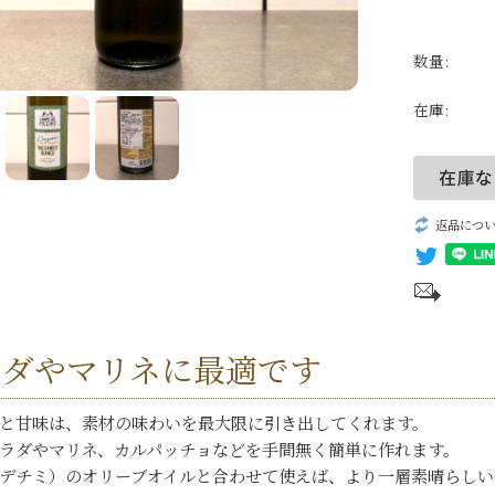
パッシート
自然派ワイン
数量:
無添加ワイン
在庫:
生産者一覧
返品につ
ラダやマリネに最適です
と甘味は、素材の味わいを最大限に引き出してくれます。
ラダやマリネ、カルパッチョなどを手間無く簡単に作れます。
I（デチミ）のオリーブオイル
と合わせて使えば、より一層素晴らしい