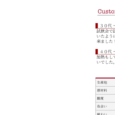
３０代
試飲会で
いたよう
来ました
４０代
加熱もし
いでした
生産地
原材料
酸度
色合い
味わい