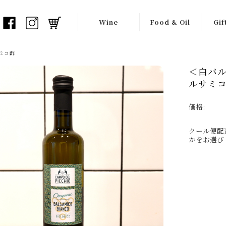
Wine
Food & Oil
Gif
白ワイン
オリーブオイル
ワイ
ミコ酢
＜白バル
オレンジワイン
バルサミコ酢
ギフ
ルサミコ酢 
赤ワイン
瓶詰め食材
価格:
ロゼワイン
チョコレート
クール便配
フリッツァンテ
生産者一覧
かをお選び
（弱泡）
スプマンテ
（泡）
シードル