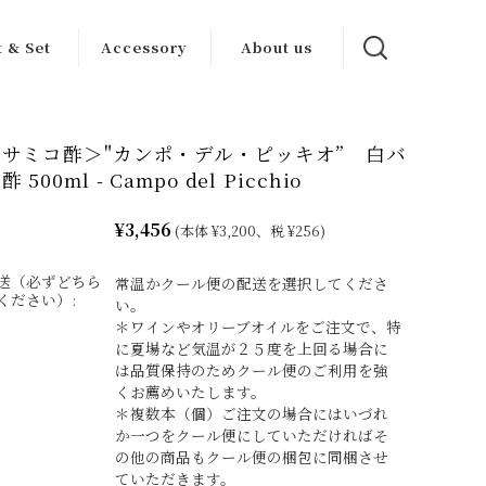
t & Set
Accessory
About us
ンセット
ワイン グッズ
カーサブォーナ
について
サミコ酢＞"カンポ・デル・ピッキオ” 白バ
トセット
その他
500ml - Campo del Picchio
生産者一覧
¥3,456
(本体 ¥3,200、税 ¥256)
送（必ずどちら
常温かクール便の配送を選択してくださ
ください）:
い。
＊ワインやオリーブオイルをご注文で、特
に夏場など気温が２５度を上回る場合に
は品質保持のためクール便のご利用を強
くお薦めいたします。
＊複数本（個）ご注文の場合にはいづれ
か一つをクール便にしていただければそ
の他の商品もクール便の梱包に同梱させ
ていただきます。