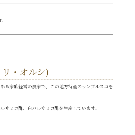
す。
・デッリ・オルシ)
にある家族経営の農家で、この地方特産のランブルスコを
バルサミコ酢、白バルサミコ酢を生産しています。