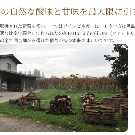
萄の自然な酸味と甘味を最大限に引
収穫された葡萄を使い、一つはワインビネガーに、もう一方は煮
な比率で調合して作られたのがFattoria degli Orsi (フ
は全て同じ畑から穫れた葡萄が持つ本来の味わいでです。