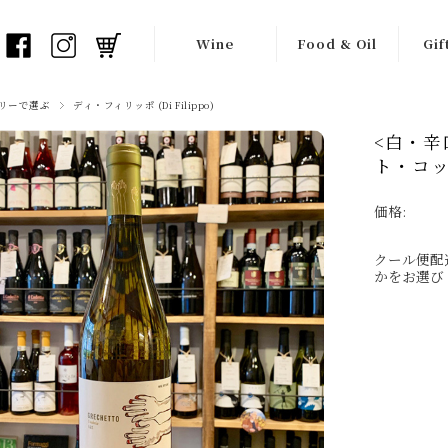
Wine
Food & Oil
Gif
白ワイン
オリーブオイル
ワイ
リーで選ぶ
ディ・フィリッポ (Di Filippo)
<白・辛
オレンジワイン
バルサミコ酢
ギフ
ト・コッリ
赤ワイン
瓶詰め食材
価格:
ロゼワイン
チョコレート
クール便配
フリッツァンテ
生産者一覧
かをお選び
（弱泡）
スプマンテ
（泡）
シードル