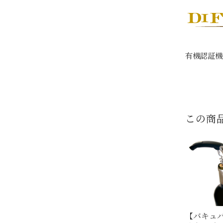
有機認証機関
この商
【バキュ