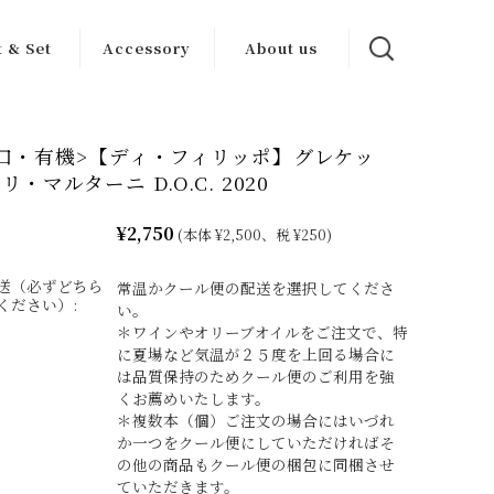
t & Set
Accessory
About us
ンセット
ワイン グッズ
カーサブォーナ
について
口・有機>【ディ・フィリッポ】グレケッ
トセット
その他
・マルターニ D.O.C. 2020
生産者一覧
¥2,750
(本体 ¥2,500、税 ¥250)
送（必ずどちら
常温かクール便の配送を選択してくださ
ください）:
い。
＊ワインやオリーブオイルをご注文で、特
に夏場など気温が２５度を上回る場合に
は品質保持のためクール便のご利用を強
くお薦めいたします。
＊複数本（個）ご注文の場合にはいづれ
か一つをクール便にしていただければそ
の他の商品もクール便の梱包に同梱させ
ていただきます。