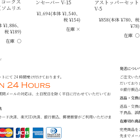
・コークス
ンセーバー V-15
アストッパーセット
（ソムリエ
V-5
¥1,694
(本体 ¥1,540、
税 ¥154)
¥858
(本体 ¥780、税
 ¥1,886、
¥78)
在庫 ×
税 ¥189)
在庫 ○
在庫 ○
ド
発送につい
トにて 24 時間受け付けております。
ご注文いた
だいており
※銀行振込
質問メールの対応は、土日祝日を除く平日に行わせていただいてお
返品・交換
返品・交換
法
不良品、誤
カード決済、楽天ID決済、銀行振込、郵便振替がご利用いただけま
在庫切れ商
完売商品を
先までメー