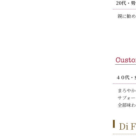
20代・男
親に勧め
４０代・
まろやか
サブォー
全部味わ
Di