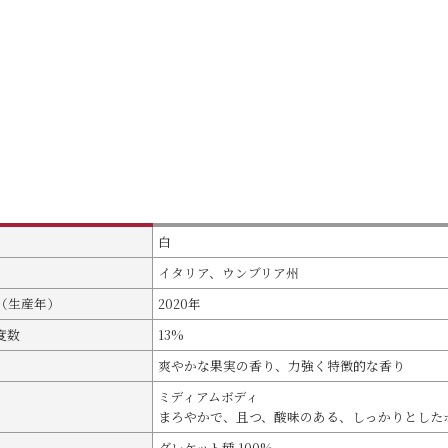
白
イタリア、ウンブリア州
（生産年）
2020年
度数
13%
爽やかな果実の香り、力強く特徴的な香り
ミディアムボディ
まろやかで、且つ、酸味のある、しっかりとした
グレケット種 100%