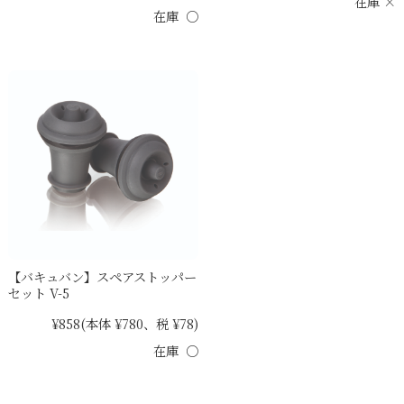
在庫 ×
在庫 ○
【バキュバン】スペアストッパー
セット V-5
¥858
(本体 ¥780、税 ¥78)
在庫 ○