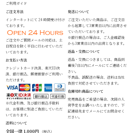
ご利用ガイド
ご注文方法
発送について
インターネットにて 24 時間受け付け
ご注文いただいた商品は、ご注文日
ております。
から起算して3営業日以内に出荷させ
ていただいております。
※銀行振込の場合は、ご入金確認後
ご注文やご質問メールの対応は、土
から3営業日以内の出荷となります。
日祝日を除く平日に行わせていただ
返品・交換について
いております。
返品・交換につきましては、商品到
お支払い方法
着後7日以内にメールにてご連絡くだ
クレジットカード決済、楽天ID決
さい。
済、銀行振込、郵便振替がご利用い
不良品、誤配送の場合、送料は当社
ただけます。
負担で対応させていただきます。
在庫切れ商品について
完売商品をご希望の場合、次回の入
※代金引換、及び銀行振込手数料
荷予定をお調べいたしますので、下
は、お客様に別途ご負担していただ
記連絡先までメールにてお問合せく
いております。
ださい。
送料について
全国一律 1,000円
（税込）