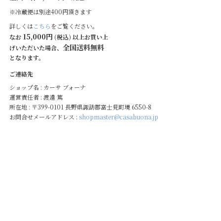
※冷蔵便は別途400円頂きます
詳しくは
こちら
をご覧ください。
15,000円
なお
(税込) 以上お買い上
全国送料無料
げいただいた場合、
となります。
ご連絡先
ショップ名 : カーサ ブォーナ
運営責任者 : 渡邉 篤
所在地 : 〒399-0101 長野県諏訪郡富士見町境 6550-8
お問合せメールアドレス :
shopmaster@casabuona.jp