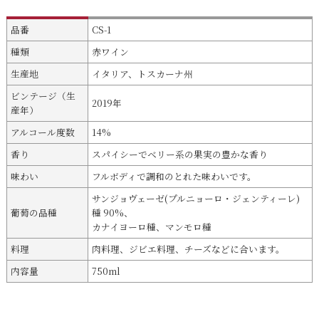
品番
CS-1
種類
赤ワイン
生産地
イタリア、トスカーナ州
ビンテージ（生
2019年
産年）
アルコール度数
14%
香り
スパイシーでベリー系の果実の豊かな香り
味わい
フルボディで調和のとれた味わいです。
サンジョヴェーゼ(プルニョーロ・ジェンティーレ)
葡萄の品種
種 90%、
カナイヨーロ種、マンモロ種
料理
肉料理、ジビエ料理、チーズなどに合います。
内容量
750ml