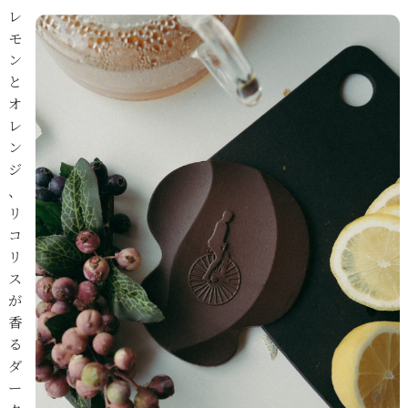
レ
モ
ン
と
オ
レ
ン
ジ
、
リ
コ
リ
ス
が
香
る
ダ
ー