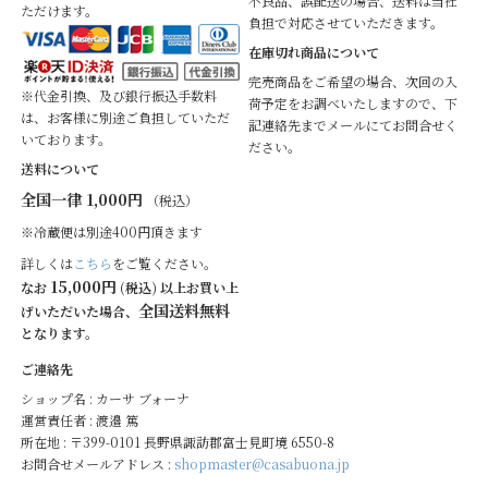
不良品、誤配送の場合、送料は当社
ただけます。
負担で対応させていただきます。
在庫切れ商品について
完売商品をご希望の場合、次回の入
※代金引換、及び銀行振込手数料
荷予定をお調べいたしますので、下
は、お客様に別途ご負担していただ
記連絡先までメールにてお問合せく
いております。
ださい。
送料について
全国一律 1,000円
（税込）
※冷蔵便は別途400円頂きます
詳しくは
こちら
をご覧ください。
15,000円
なお
(税込) 以上お買い上
全国送料無料
げいただいた場合、
となります。
ご連絡先
ショップ名 : カーサ ブォーナ
運営責任者 : 渡邉 篤
所在地 : 〒399-0101 長野県諏訪郡富士見町境 6550-8
お問合せメールアドレス :
shopmaster@casabuona.jp