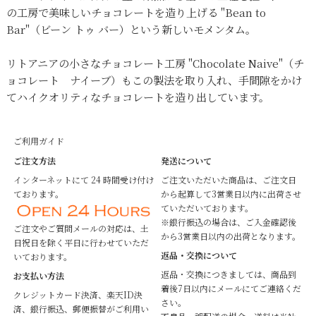
の工房で美味しいチョコレートを造り上げる "Bean to
Bar"（ビーン トゥ バー）という新しいモメンタム。
リトアニアの小さなチョコレート工房 "Chocolate Naive"（チ
ョコレート ナイーブ）もこの製法を取り入れ、手間隙をかけ
てハイクオリティなチョコレートを造り出しています。
ご利用ガイド
ご注文方法
発送について
インターネットにて 24 時間受け付け
ご注文いただいた商品は、ご注文日
ております。
から起算して3営業日以内に出荷させ
ていただいております。
※銀行振込の場合は、ご入金確認後
ご注文やご質問メールの対応は、土
から3営業日以内の出荷となります。
日祝日を除く平日に行わせていただ
返品・交換について
いております。
返品・交換につきましては、商品到
お支払い方法
着後7日以内にメールにてご連絡くだ
クレジットカード決済、楽天ID決
さい。
済、銀行振込、郵便振替がご利用い