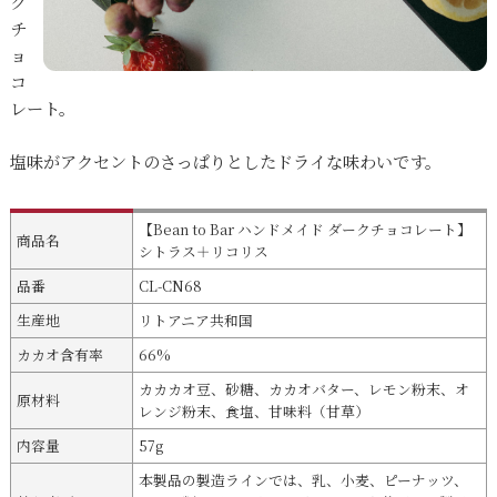
ク
チ
ョ
コ
レート。
塩味がアクセントのさっぱりとしたドライな味わいです。
【Bean to Bar ハンドメイド ダークチョコレート】
商品名
シトラス＋リコリス
品番
CL-CN68
生産地
リトアニア共和国
カカオ含有率
66%
カカカオ豆、砂糖、カカオバター、レモン粉末、オ
原材料
レンジ粉末、食塩、甘味料（甘草）
内容量
57g
本製品の製造ラインでは、乳、小麦、ピーナッツ、