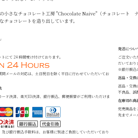
の小さなチョコレート工房 "Chocolate Naive"（チョコレ
なチョコレートを造り出しています。
ド
発送につい
トにて 24 時間受け付けております。
ご注文いた
だいており
※銀行振込
質問メールの対応は、土日祝日を除く平日に行わせていただいてお
返品・交換
返品・交換
法
不良品、誤
カード決済、楽天ID決済、銀行振込、郵便振替がご利用いただけま
在庫切れ商
完売商品を
先までメー
、及び銀行振込手数料は、お客様に別途ご負担していただいており