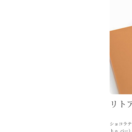
リトア
ショコラテ
トゥ バー