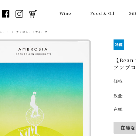
Wine
Food & Oil
Gif
白ワイン
オリーブオイル
ワイ
レート
チョコレートナイーブ
オレンジワイン
バルサミコ酢
ギフ
赤ワイン
瓶詰め食材
【Bean
アンブ
ロゼワイン
チョコレート
価格:
フリッツァンテ
生産者一覧
（弱泡）
数量:
スプマンテ
在庫:
（泡）
シードル