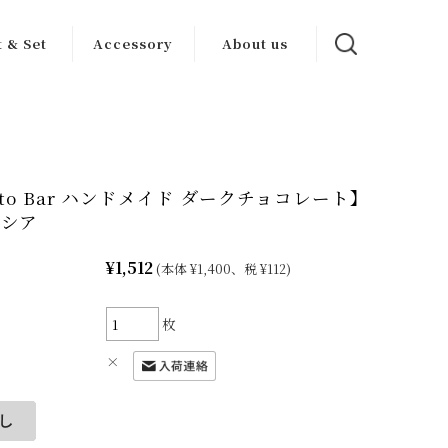
t & Set
Accessory
About us
ンセット
ワイン グッズ
カーサブォーナ
について
トセット
その他
生産者一覧
 to Bar ハンドメイド ダークチョコレート】
ロシア
¥1,512
(本体 ¥1,400、税 ¥112)
枚
×