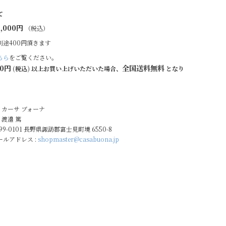
て
,000円
（税込）
別途400円頂きます
ちら
をご覧ください。
00円
全国送料無料
(税込) 以上お買い上げいただいた場合、
となり
: カーサ ブォーナ
 渡邉 篤
399-0101 長野県諏訪郡富士見町境 6550-8
ルアドレス :
shopmaster@casabuona.jp