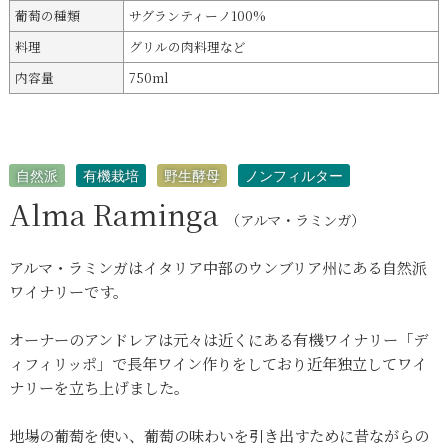
葡萄の種類
サグランティーノ100%
料理
グリルの肉料理など
内容量
750ml
自然派
有機栽培
野生酵母
ノンフィルター
Alma Raminga
（アルマ・ラミンガ）
アルマ・ラミンガはイタリア中部のウンブリア州にある自然派
ワイナリーです。
オーナーのアンドレアは元々は近くにある有機ワイナリー「デ
ィフィリッポ」で長年ワイン作りをしており近年独立してワイ
ナリーを立ち上げました。
地場の葡萄を使い、葡萄の味わいを引き出すために昔ながらの