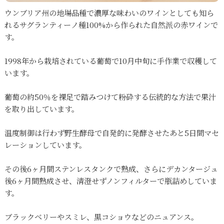
ウンブリア州の地場品種で濃厚な味わいのワインとしても知ら
れるサグランティーノ種100%から作られた自然派の赤ワインで
す。
1998年から栽培されている葡萄で10月中旬に手作業で収穫して
います。
葡萄の約50％を裸足で踏みつけて粉砕する伝統的な方法で果汁
を取り出しています。
温度制御は行わず野生酵母で自発的に発酵させたあと5日間マセ
レーションしています。
その後6ヶ月間ステンレスタンクで熟成、さらにデカンタージュ
後6ヶ月間熟成させ、清澄せずノンフィルターで瓶詰めしていま
す。
ブラックベリーやスミレ、黒コショウなどのニュアンス。