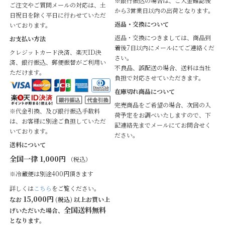
※銀行振込の場合は、ご入金確認後
ご注文やご質問メールの対応は、土
から3営業日以内の出荷となります。
日祝日を除く平日に行わせていただ
返品・交換について
いております。
返品・交換につきましては、商品到
お支払い方法
着後7日以内にメールにてご連絡くだ
クレジットカード決済、楽天ID決
さい。
済、銀行振込、郵便振替がご利用い
不良品、誤配送の場合、送料は当社
ただけます。
負担で対応させていただきます。
在庫切れ商品について
完売商品をご希望の場合、次回の入
※代金引換、及び銀行振込手数料
荷予定をお調べいたしますので、下
は、お客様に別途ご負担していただ
記連絡先までメールにてお問合せく
いております。
ださい。
送料について
全国一律 1,000円
（税込）
※冷蔵便は別途400円頂きます
詳しくは
こちら
をご覧ください。
15,000円
なお
(税込) 以上お買い上
全国送料無料
げいただいた場合、
となります。