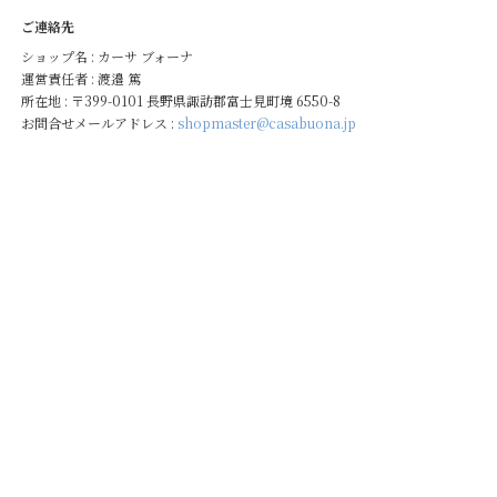
ご連絡先
ショップ名 : カーサ ブォーナ
運営責任者 : 渡邉 篤
所在地 : 〒399-0101 長野県諏訪郡富士見町境 6550-8
お問合せメールアドレス :
shopmaster@casabuona.jp