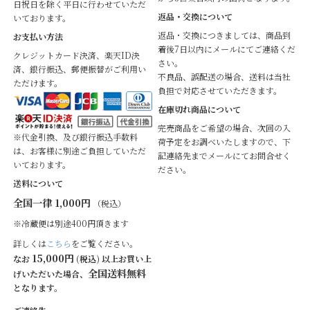
日祝日を除く平日に行わせていただ
返品・交換について
いております。
返品・交換につきましては、商品到
お支払い方法
着後7日以内にメールにてご連絡くだ
クレジットカード決済、楽天ID決
さい。
済、銀行振込、郵便振替がご利用い
不良品、誤配送の場合、送料は当社
ただけます。
負担で対応させていただきます。
在庫切れ商品について
完売商品をご希望の場合、次回の入
※代金引換、及び銀行振込手数料
荷予定をお調べいたしますので、下
は、お客様に別途ご負担していただ
記連絡先までメールにてお問合せく
いております。
ださい。
送料について
全国一律 1,000円
（税込）
※冷蔵便は別途400円頂きます
詳しくは
こちら
をご覧ください。
15,000円
なお
(税込) 以上お買い上
全国送料無料
げいただいた場合、
となります。