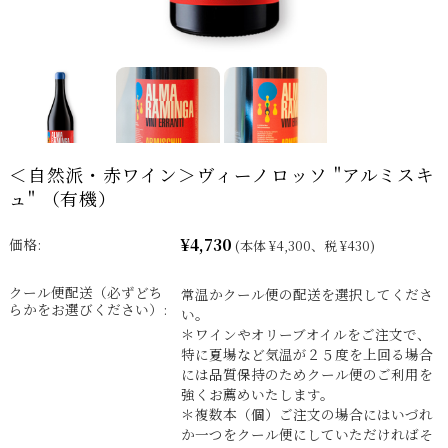
＜自然派・赤ワイン＞ヴィーノロッソ "アルミスキ
ュ" （有機）
¥4,730
価格:
(本体 ¥4,300、税 ¥430)
クール便配送（必ずどち
常温かクール便の配送を選択してくださ
らかをお選びください）:
い。
＊ワインやオリーブオイルをご注文で、
特に夏場など気温が２５度を上回る場合
には品質保持のためクール便のご利用を
強くお薦めいたします。
＊複数本（個）ご注文の場合にはいづれ
か一つをクール便にしていただければそ