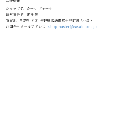
ご連絡先
ショップ名 : カーサ ブォーナ
運営責任者 : 渡邉 篤
所在地 : 〒399-0101 長野県諏訪郡富士見町境 6550-8
お問合せメールアドレス :
shopmaster@casabuona.jp