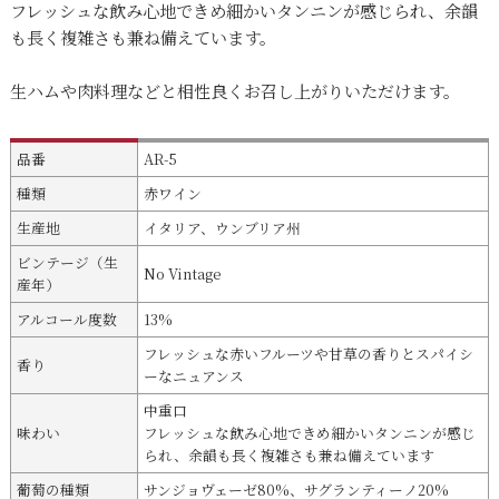
フレッシュな飲み心地できめ細かいタンニンが感じられ、余韻
も長く複雑さも兼ね備えています。
生ハムや肉料理などと相性良くお召し上がりいただけます。
品番
AR-5
種類
赤ワイン
生産地
イタリア、ウンブリア州
ビンテージ（生
No Vintage
産年）
アルコール度数
13%
フレッシュな赤いフルーツや甘草の香りとスパイシ
香り
ーなニュアンス
中重口
味わい
フレッシュな飲み心地できめ細かいタンニンが感じ
られ、余韻も長く複雑さも兼ね備えています
葡萄の種類
サンジョヴェーゼ80%、サグランティーノ20%