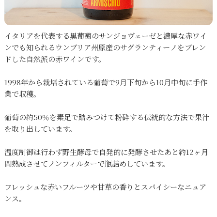
イタリアを代表する黒葡萄のサンジョヴェーゼと濃厚な赤ワイ
ンでも知られるウンブリア州原産のサグランティーノをブレン
ドした自然派の赤ワインです。
1998年から栽培されている葡萄で9月下旬から10月中旬に手作
業で収穫。
葡萄の約50％を素足で踏みつけて粉砕する伝統的な方法で果汁
を取り出しています。
温度制御は行わず野生酵母で自発的に発酵させたあと約12ヶ月
間熟成させてノンフィルターで瓶詰めしています。
フレッシュな赤いフルーツや甘草の香りとスパイシーなニュア
ンス。