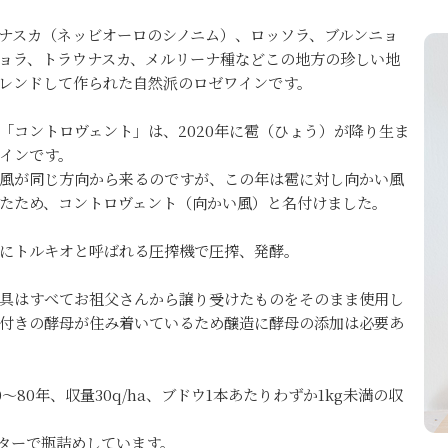
ナスカ（ネッビオーロのシノニム）、ロッソラ、ブルンニョ
ョラ、トラウナスカ、メルリーナ種などこの地方の珍しい地
レンドして作られた自然派のロゼワインです。
「コントロヴェント」は、2020年に雹（ひょう）が降り生ま
インです。
風が同じ方向から来るのですが、この年は雹に対し向かい風
たため、コントロヴェント（向かい風）と名付けました。
にトルキオと呼ばれる圧搾機で圧搾、発酵。
具はすべてお祖父さんから譲り受けたものをそのまま使用し
付きの酵母が住み着いているため醸造に酵母の添加は必要あ
〜80年、収量30q/ha、ブドウ1本あたりわずか1kg未満の収
ターで瓶詰めしています。