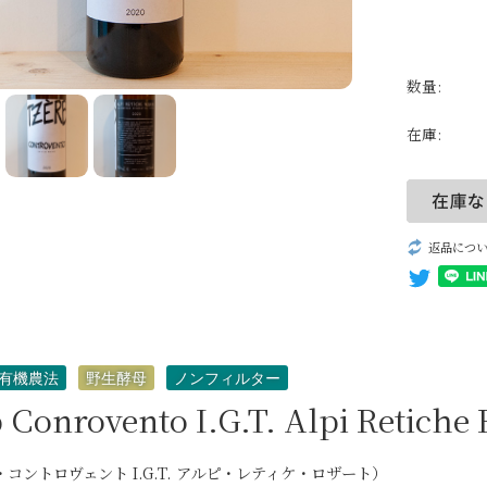
パッシート
自然派ワイン
数量:
無添加ワイン
在庫:
生産者一覧
返品につ
有機農法
野生酵母
ノンフィルター
 Conrovento I.G.T. Alpi Retiche 
コントロヴェント I.G.T. アルピ・レティケ・ロザート）