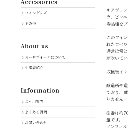
Accessories
キアヴェン
ワイングッズ
ラ、ピンニ
その他
場品種をブ
このワイン
れたロゼワ
About us
通常は雹と
カーサブォーナについて
が吹いてい
生産者紹介
収穫後すぐ
醸造所や道
Information
ており、蔵
りません。
ご利用案内
よくある質問
樹齢は約70
量です。
お問い合わせ
ノンフィル