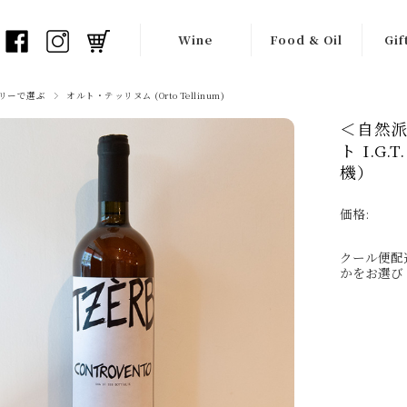
Wine
Food & Oil
Gif
白ワイン
オリーブオイル
ワイ
リーで選ぶ
オルト・テッリヌム (Orto Tellinum)
＜自然
オレンジワイン
バルサミコ酢
ギフ
ト I.G
赤ワイン
瓶詰め食材
機）
ロゼワイン
チョコレート
価格:
フリッツァンテ
生産者一覧
クール便配
（弱泡）
かをお選び
スプマンテ
（泡）
シードル