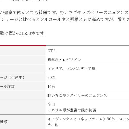
が豊富で酸がとても綺麗です。野いちごやラズベリーのニュアンス
ヴィンテージと比べるとアルコール度と残糖ともに高めですが、酸と
数は僅かに1550本です。
OT-1
自然派・ロゼワイン
イタリア、ロンバルディア州
ージ（生産年）
2021
ール度数
14%
野いちごやラズベリーのニュアンス
辛口
ミネラル感が豊富で酸が綺麗
キアヴェンナスカ（ネッビオーロ）90%、ロッ
種類
ナ、他