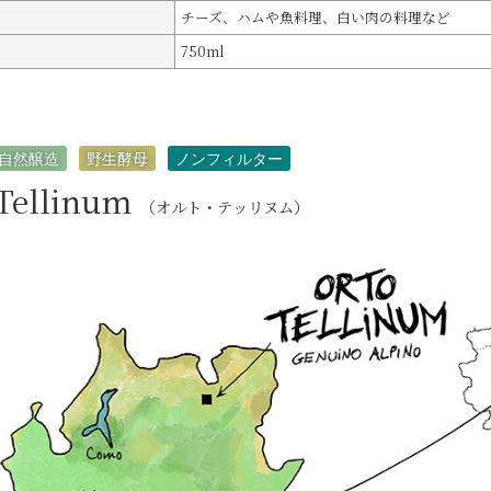
チーズ、ハムや魚料理、白い肉の料理など
750ml
自然醸造
野生酵母
ノンフィルター
 Tellinum
（オルト・テッリヌム）