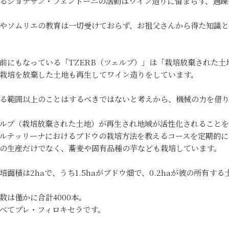
るジョナサン・フェンドーニの活動はワイン造りに留まらず、過疎
やソムリエの教育は一切受けておらず、お祖父さんから得た知識と
前にもなっている「TZERB（ツェルブ）」は「栽培放棄された
栽培を放棄した土地も再生してワイン造りをしています。
る範囲以上のことはするべきではないと考えから、機械の力を借
ルブ（栽培放棄された土地）が再生され地域が活性化されること
ルテッリーナにおけるブドウの栽培方法を教えるコースを定期的に
の生産だけでなく、蕎麦や固有品種の芋なども栽培しています。
培面積は2haで、うち1.5haがブドウ畑で、0.2haが彼の所有する
数は僅かに合計4000本。
べてプレ・フィロキセラです。