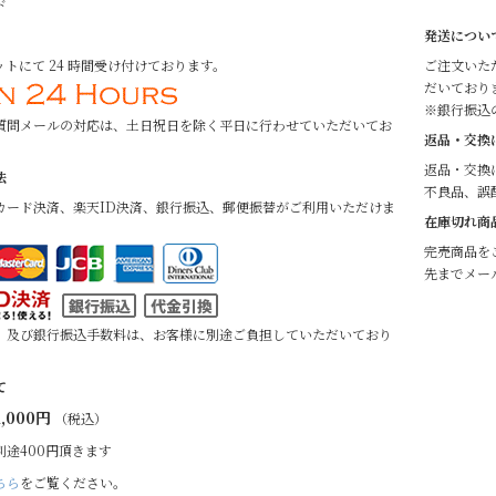
ド
発送につい
トにて 24 時間受け付けております。
ご注文いた
だいており
※銀行振込
質問メールの対応は、土日祝日を除く平日に行わせていただいてお
返品・交換
返品・交換
法
不良品、誤
カード決済、楽天ID決済、銀行振込、郵便振替がご利用いただけま
在庫切れ商
完売商品を
先までメー
、及び銀行振込手数料は、お客様に別途ご負担していただいており
て
,000円
（税込）
別途400円頂きます
ちら
をご覧ください。